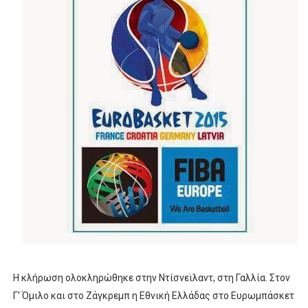
ΧΡΟΝΙΑ ΠΟΛΛΑ ΣΤΟ ΕΛΛΗΝΙΚΟ ΜΠΑΣΚΕΤ : 39Η ΕΠΕΤΕΙΟΣ ΑΠΟ 
Ο δρόμος για τον 29ο τελικό κυπέλλου ανδρών ΕΣΚΑΝΑ Μανδρα
U21: Τεράστια πρόκριση για τον Πανελευσινιακό στον τελικό 
Γ΄ανδρών play offs : "Σκληρό" καρύδι η Φιλία Περάματος έφερε
Play off B εφήβων Β φάση Στο f4 ΑΕ Ρέντη, Πέρα , Ερμής Αργυ
Η κλήρωση ολοκληρώθηκε στην Ντίσνεϊλαντ, στη Γαλλία. Στον
Γ' Όμιλο και στο Ζάγκρεμπ η Εθνική Ελλάδας στο Ευρωμπάσκετ