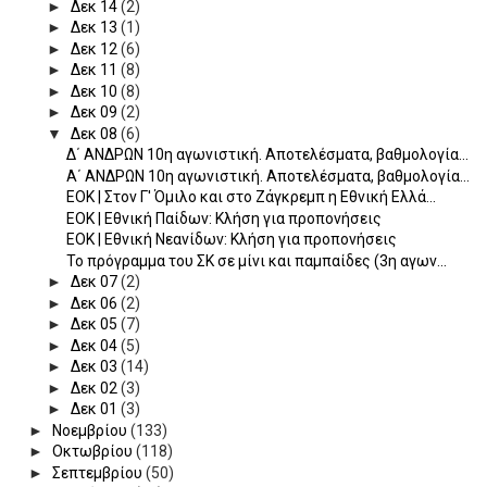
►
Δεκ 14
(2)
►
Δεκ 13
(1)
►
Δεκ 12
(6)
►
Δεκ 11
(8)
►
Δεκ 10
(8)
►
Δεκ 09
(2)
▼
Δεκ 08
(6)
Δ΄ ΑΝΔΡΩΝ 10η αγωνιστική. Αποτελέσματα, βαθμολογία...
Α΄ ΑΝΔΡΩΝ 10η αγωνιστική. Αποτελέσματα, βαθμολογία...
EOK | Στον Γ' Όμιλο και στο Ζάγκρεμπ η Εθνική Ελλά...
ΕΟΚ | Εθνική Παίδων: Κλήση για προπονήσεις
EOK | Εθνική Νεανίδων: Κλήση για προπονήσεις
Το πρόγραμμα του ΣΚ σε μίνι και παμπαίδες (3η αγων...
►
Δεκ 07
(2)
►
Δεκ 06
(2)
►
Δεκ 05
(7)
►
Δεκ 04
(5)
►
Δεκ 03
(14)
►
Δεκ 02
(3)
►
Δεκ 01
(3)
►
Νοεμβρίου
(133)
►
Οκτωβρίου
(118)
►
Σεπτεμβρίου
(50)