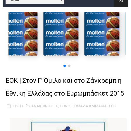
B ΕΦΗΒΩΝ F4 : Χάλκινο το Πέρα 71-56 την Δραπετσώνα στον μ
Στην National League 2 ο Μανδραϊκός 83-72 τον Εθνικό Λαγυν
Live streaming ΜΠΑΡΑΖ ΑΝΟΔΟΥ ΣΤΗΝ NL 2 : ΑΥΡΙΟ ΚΥΡΙΑΚΗ
Β΄ ΕΦΗΒΩΝ F4 : Εντυπωσιακός ο Ρέντης στον τελικό 104-77 τ
FINAL 4 B EΦΗΒΩΝ : ΗΜΙΤΕΛΙΚΟΙ ΣΗΜΕΡΑ ΑΕ ΡΕΝΤΗ ΔΡΑΠΕΤΣΩΝ
Γ ΑΝΔΡΩΝ play off: Ανέβηκε ο Προφήτης Ηλίας 77-73 μέσα στ
EOK | Στον Γ' Όμιλο και στο Ζάγκρεμπ η
Ολοκληρώνεται η μετακόμιση των γραφείων της ΕΣΚΑΝΑ στο
Εθνική Ελλάδας στο Ευρωμπάσκετ 2015
ΤΕΛΙΚΟΣ U21 : Λύγισε στον τελικό με Αρετσού ο Πανελευσινια
8.12.14
ΑΝΑΚΟΙΝΩΣΕΙΣ
,
ΕΘΝΙΚΗ ΟΜΑΔΑ ΚΛΙΜΑΚΙΑ
,
ΕΟΚ
ΚΟΡΑΣΙΔΕΣ : Ο Κρόνος Αγίου Δημητρίου τιμήθηκε από το ΔΣ τ
TEΛΙΚΟΣ ΚΥΠΕΛΛΟΥ: Κυπελλούχος ο Μανδραϊκός σε ματς θρίλ