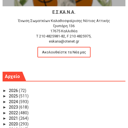
Ε.Σ.ΚΑ.Ν.Α.
Ένωση Σωματείων Καλαθοσφαίρισης Νότιας Αττικής
Γρυπάρη 136
17675 Καλλιθέα
T 210 4825981-82, F 210 4825975,
eskana@otenet.gr
Ακολουθείστε τα Νέα μας
Αρχείο
►
2026
(72)
►
2025
(511)
►
2024
(593)
►
2023
(618)
►
2022
(480)
►
2021
(264)
►
2020
(293)