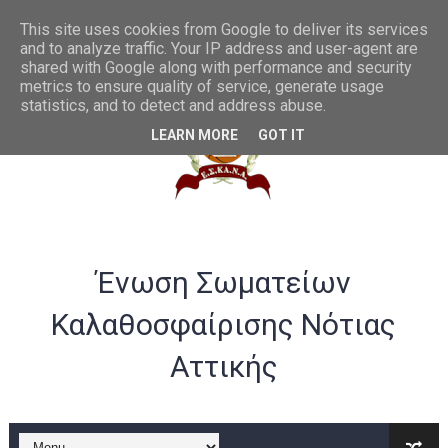
Θες να γίνεις διαιτητής μπάσκετ; Να η ευκαιρία...
This site uses cookies from Google to deliver its services
and to analyze traffic. Your IP address and user-agent are
shared with Google along with performance and security
Συγχαρητήρια στην U20 ανδρών από το ΔΣ της ΕΣΚΑΝΑ
metrics to ensure quality of service, generate usage
statistics, and to detect and address abuse.
ΛΟΓΑΡΙΑΣΜΟΣ ΤΡΑΠΕΖΑ VIVA -ΕΣΚΑΝΑ
LEARN MORE
GOT IT
Σημαντικές αλλαγές στα rising stars και gen αγοριών
Παράταση ως 20/07 για υποβολή αθλούμενων -Γενική Προκή
Θερμά συγχαρητήρια στην Εθνική γυναικών U20 για την άνοδ
Ένωση Σωματείων
Στην Α ανδρών η Ένωση Αμφιάλης κ στην Β ο Φοίνικας Αγ. Σοφ
Καλαθοσφαίρισης Νότιας
EOK | ΠΡΟΚΗΡΥΞΕΙΣ RS U16 και U18 αγωνιστικής περιόδου 20
Αττικής
Συγχαρητήρια στον Ολυμπιακό από το ΔΣ της ΕΣΚΑΝΑ για την
B ΕΦΗΒΩΝ F4ΤΕΛΙΚΟΣ : Πρωταθλητής ο Ερμής Αργυρούπολης νί