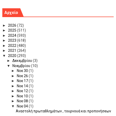
Αρχείο
►
2026
(72)
►
2025
(511)
►
2024
(593)
►
2023
(618)
►
2022
(480)
►
2021
(264)
▼
2020
(293)
►
Δεκεμβρίου
(3)
▼
Νοεμβρίου
(10)
►
Νοε 30
(1)
►
Νοε 26
(1)
►
Νοε 17
(1)
►
Νοε 14
(1)
►
Νοε 12
(1)
►
Νοε 10
(1)
►
Νοε 08
(1)
▼
Νοε 04
(1)
Αναστολή πρωταθλημάτων , τουρνουά και προπονήσεων
...