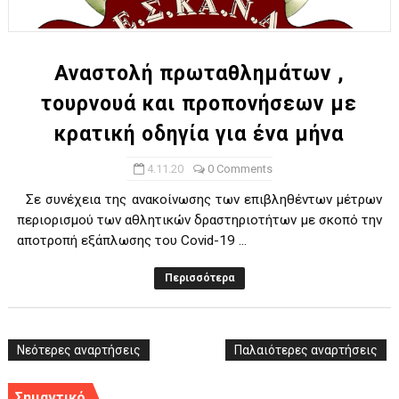
ΧΡΟΝΙΑ ΠΟΛΛΑ ΣΤΟ ΕΛΛΗΝΙΚΟ ΜΠΑΣΚΕΤ : 39Η ΕΠΕΤΕΙΟΣ ΑΠΟ 
Ο δρόμος για τον 29ο τελικό κυπέλλου ανδρών ΕΣΚΑΝΑ Μανδρα
Αναστολή πρωταθλημάτων ,
τουρνουά και προπονήσεων με
U21: Τεράστια πρόκριση για τον Πανελευσινιακό στον τελικό 
κρατική οδηγία για ένα μήνα
Γ΄ανδρών play offs : "Σκληρό" καρύδι η Φιλία Περάματος έφερε
4.11.20
0 Comments
Play off B εφήβων Β φάση Στο f4 ΑΕ Ρέντη, Πέρα , Ερμής Αργυ
Σε συνέχεια της ανακοίνωσης των επιβληθέντων μέτρων
περιορισμού των αθλητικών δραστηριοτήτων με σκοπό την
αποτροπή εξάπλωσης του Covid-19 ...
Περισσότερα
Νεότερες αναρτήσεις
Παλαιότερες αναρτήσεις
Σημαντικό