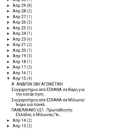
►
Απρ 29
(8)
►
Απρ 28
(2)
►
Απρ 27
(1)
►
Απρ 26
(2)
►
Απρ 25
(5)
►
Απρ 24
(1)
►
Απρ 23
(6)
►
Απρ 21
(2)
►
Απρ 20
(1)
►
Απρ 19
(3)
►
Απρ 18
(1)
►
Απρ 17
(3)
►
Απρ 16
(1)
▼
Απρ 15
(4)
Α΄ ΑΝΔΡΩΝ 28Η ΑΓΩΝΙΣΤΙΚΗ
Συγχαρητήρια από ΕΣΚΑΝΑ σε Βάρη για
την κατάκτηση ...
Συγχαρητήρια από ΕΣΚΑΝΑ σε Μίλωνα/
Ίκαρο για πανελ...
ΠΑΝΕΛΛΗΝΙΟ U21 : Πρωταθλητής
Ελλάδας ο Μίλωνας/'Ικ...
►
Απρ 14
(2)
►
Απρ 13
(2)