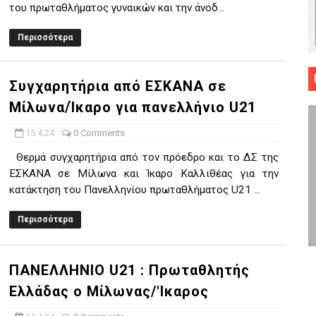
του πρωταθλήματος γυναικών και την άνοδ...
 ΜΠΑΣΚΕΤ : 39Η ΕΠΕΤΕΙΟΣ ΑΠΟ ΤΟ ΕΠΟΣ ΤΟΥ 1987
Περισσότερα
ό κυπέλλου ανδρών ΕΣΚΑΝΑ Μανδραϊκός Προοδευτική στο νέο κλ. Α
τον Πανελευσινιακό στον τελικό αύριο με Αρετσού (το video του 
Συγχαρητήρια από ΕΣΚΑΝΑ σε
Μίλωνα/Ίκαρο για πανελλήνιο U21
" καρύδι η Φιλία Περάματος έφερε την σειρά στα ίσια (1-1) νίκησε
15.4.24
0 Comments
ο f4 ΑΕ Ρέντη, Πέρα , Ερμής Αργυρ. και Δραπετσώνα
Θερμά συγχαρητήρια από τον πρόεδρο και το ΔΣ της
ΕΣΚΑΝΑ σε Μίλωνα και Ίκαρο Καλλιθέας για την
κατάκτηση του Πανελληνίου πρωταθλήματος U21 ...
Περισσότερα
ΠΑΝΕΛΛΗΝΙΟ U21 : Πρωταθλητής
Ελλάδας ο Μίλωνας/'Ικαρος