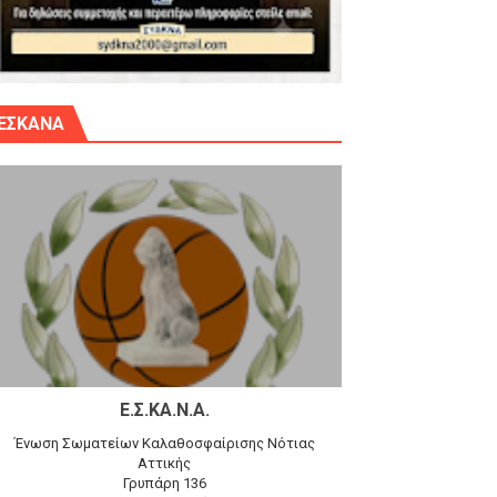
γίου Δημητρίου την Κυριακή 14.6.26
ΕΣΚΑΝΑ
αγώνα)
 τον Προφήτη Ηλία 78-74 στα Καμίνια
Ε.Σ.ΚΑ.Ν.Α.
Ένωση Σωματείων Καλαθοσφαίρισης Νότιας
Αττικής
Γρυπάρη 136