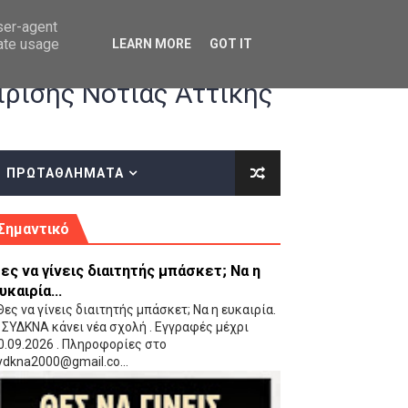
user-agent
rate usage
LEARN MORE
GOT IT
ρισης Νότιας Αττικής
ΠΡΩΤΑΘΛΗΜΑΤΑ
κές οδηγίες επί του ΚΑΝΟΝΙΣΜΟΥ ΕΓΓΡΑΦΩΝ-ΜΕΤΑΓΡΑΦΩΝ ΤΗΣ ΕΟΚ
Σημαντικό
ες να γίνεις διαιτητής μπάσκετ; Να η
υκαιρία...
ες να γίνεις διαιτητής μπάσκετ; Να η ευκαιρία.
 ΣΥΔΚΝΑ κάνει νέα σχολή . Εγγραφές μέχρι
0.09.2026 . Πληροφορίες στο
 Παίδων (VIDEO)
ydkna2000@gmail.co...
Ρέντη