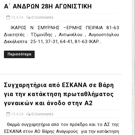
Α΄ ΑΝΔΡΩΝ 28Η ΑΓΩΝΙΣΤΙΚΗ
έρα 71-56 την Δραπετσώνα στον μικρό τελικό
15.4.24
0 Comments
νδραϊκός 83-72 τον Εθνικό Λαγυνών
ΙΚΑΡΟΣ Ν. ΣΜΥΡΝΗΣ –ΕΡΜΗΣ ΠΕΙΡΑΙΑ 81-63
ΔΟΥ ΣΤΗΝ NL 2 : ΑΥΡΙΟ ΚΥΡΙΑΚΗ 21.06.26 ΣΤΟ ΕΑΚ ΒΟΛΟΥ ΜΑΝΔΡΑ
Διαιτητές : Τζιμινίδης , Αντωνέλου , Αυγουστόγλου
Δεκάλεπτα : 25-11, 37-31, 64-41, 81-63 ΙΚΑΡ...
 ο Ρέντης στον τελικό 104-77 την Δραπετσώνα επανήλθε στην Α΄ ε
Περισσότερα
ΚΟΙ ΣΗΜΕΡΑ ΑΕ ΡΕΝΤΗ ΔΡΑΠΕΤΣΩΝΑ ΔΑΣ (19.30) & ΕΡΜΗΣ ΑΡΓΥΡΟΥΠ
ο Προφήτης Ηλίας 77-73 μέσα στο Πέραμα την Φιλία
Συγχαρητήρια από ΕΣΚΑΝΑ σε Βάρη
η των γραφείων της ΕΣΚΑΝΑ στον Δήμο Νίκαιας/Ρέντη
για την κατάκτηση πρωταθλήματος
γυναικών και άνοδο στην Α2
ελικό με Αρετσού ο Πανελευσινιακός 55-67 (video της αναμέτρηση
15.4.24
0 Comments
Δημητρίου τιμήθηκε από το ΔΣ της ΕΣΚΑΝΑ για την κατάκτηση του
Θερμά συγχαρητήρια από τον πρόεδρο και το ΔΣ της
χος ο Μανδραϊκός σε ματς θρίλερ με απίστευτη ανατροπή από τ
ΕΣΚΑΝΑ στον ΑΟ Βάρης Αναγυρούς για την κατάκτηση