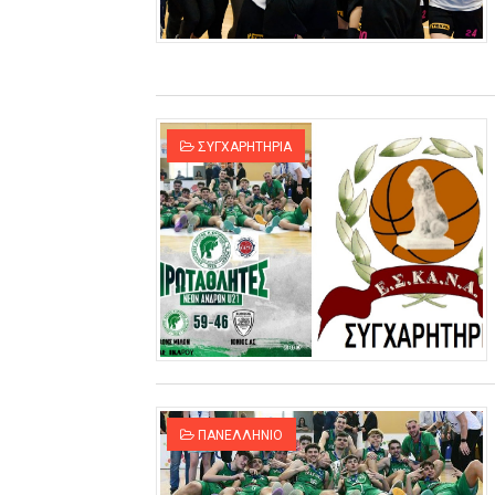
ΧΡΟΝΙΑ ΠΟΛΛΑ ΣΤΟ ΕΛΛΗΝΙΚΟ
Ο δρόμος για τον 29ο τελικ
U21: Τεράστια πρόκριση για 
ΣΥΓΧΑΡΗΤΗΡΙΑ
Γ΄ανδρών play offs : "Σκληρό
Play off B εφήβων Β φάση Στ
ΠΑΝΕΛΛΗΝΙΟ