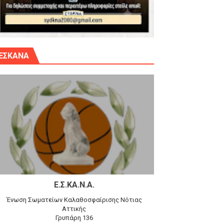
γίου Δημητρίου την Κυριακή 14.6.26
ΕΣΚΑΝΑ
αγώνα)
 τον Προφήτη Ηλία 78-74 στα Καμίνια
Ε.Σ.ΚΑ.Ν.Α.
Ένωση Σωματείων Καλαθοσφαίρισης Νότιας
Αττικής
Γρυπάρη 136