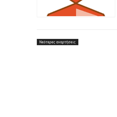
ΧΡΟΝΙΑ ΠΟΛΛΑ ΣΤΟ ΕΛΛΗΝΙΚΟ
Ο δρόμος για τον 29ο τελικ
U21: Τεράστια πρόκριση για 
Νεότερες αναρτήσεις
Γ΄ανδρών play offs : "Σκληρό
Play off B εφήβων Β φάση Στ