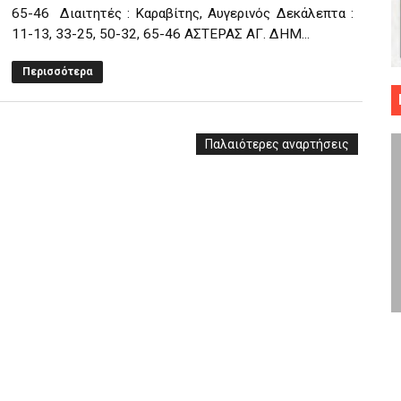
65-46 Διαιτητές : Καραβίτης, Αυγερινός Δεκάλεπτα :
 ΜΠΑΣΚΕΤ : 39Η ΕΠΕΤΕΙΟΣ ΑΠΟ ΤΟ ΕΠΟΣ ΤΟΥ 1987
11-13, 33-25, 50-32, 65-46 ΑΣΤΕΡΑΣ ΑΓ. ΔΗΜ...
ό κυπέλλου ανδρών ΕΣΚΑΝΑ Μανδραϊκός Προοδευτική στο νέο κλ. Α
Περισσότερα
τον Πανελευσινιακό στον τελικό αύριο με Αρετσού (το video του 
" καρύδι η Φιλία Περάματος έφερε την σειρά στα ίσια (1-1) νίκησε
Παλαιότερες αναρτήσεις
ο f4 ΑΕ Ρέντη, Πέρα , Ερμής Αργυρ. και Δραπετσώνα