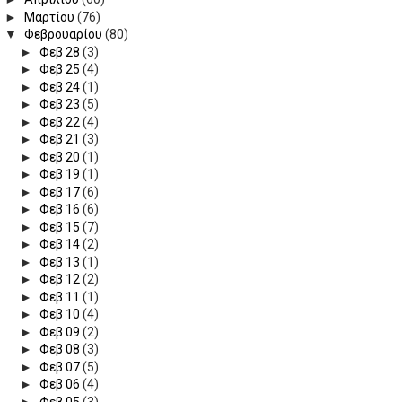
►
Μαρτίου
(76)
▼
Φεβρουαρίου
(80)
►
Φεβ 28
(3)
►
Φεβ 25
(4)
►
Φεβ 24
(1)
►
Φεβ 23
(5)
►
Φεβ 22
(4)
►
Φεβ 21
(3)
►
Φεβ 20
(1)
►
Φεβ 19
(1)
►
Φεβ 17
(6)
►
Φεβ 16
(6)
►
Φεβ 15
(7)
►
Φεβ 14
(2)
►
Φεβ 13
(1)
►
Φεβ 12
(2)
►
Φεβ 11
(1)
►
Φεβ 10
(4)
►
Φεβ 09
(2)
►
Φεβ 08
(3)
►
Φεβ 07
(5)
►
Φεβ 06
(4)
►
Φεβ 05
(3)