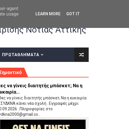
user-agent
rate usage
LEARN MORE
GOT IT
ρισης Νότιας Αττικής
ΠΡΩΤΑΘΛΗΜΑΤΑ
κές οδηγίες επί του ΚΑΝΟΝΙΣΜΟΥ ΕΓΓΡΑΦΩΝ-ΜΕΤΑΓΡΑΦΩΝ ΤΗΣ ΕΟΚ
Σημαντικό
ες να γίνεις διαιτητής μπάσκετ; Να η
υκαιρία...
ες να γίνεις διαιτητής μπάσκετ; Να η ευκαιρία.
 ΣΥΔΚΝΑ κάνει νέα σχολή . Εγγραφές μέχρι
0.09.2026 . Πληροφορίες στο
 Παίδων (VIDEO)
ydkna2000@gmail.co...
Ρέντη