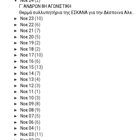
▼
Νοε 24
(2)
Γ΄ ΑΝΔΡΩΝ 8Η ΑΓΩΝΙΣΤΙΚΗ
Θερμά συλλυπητήρια της ΕΣΚΑΝΑ για την Δέσποινα Αλε...
►
Νοε 23
(10)
►
Νοε 22
(6)
►
Νοε 21
(7)
►
Νοε 20
(5)
►
Νοε 19
(2)
►
Νοε 18
(2)
►
Νοε 17
(10)
►
Νοε 16
(6)
►
Νοε 15
(13)
►
Νοε 14
(7)
►
Νοε 13
(4)
►
Νοε 12
(3)
►
Νοε 11
(1)
►
Νοε 10
(3)
►
Νοε 09
(8)
►
Νοε 08
(9)
►
Νοε 07
(5)
►
Νοε 06
(6)
►
Νοε 04
(1)
►
Νοε 03
(11)