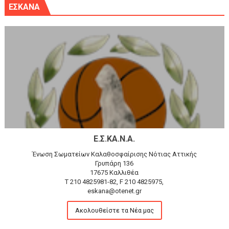
ΕΣΚΑΝΑ
Ε.Σ.ΚΑ.Ν.Α.
Ένωση Σωματείων Καλαθοσφαίρισης Νότιας Αττικής
Γρυπάρη 136
17675 Καλλιθέα
T 210 4825981-82, F 210 4825975,
eskana@otenet.gr
Ακολουθείστε τα Νέα μας