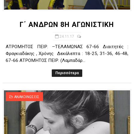
ΧΡΟΝΙΑ ΠΟΛΛΑ ΣΤΟ ΕΛΛΗΝΙΚΟ ΜΠΑΣΚΕΤ : 39Η ΕΠΕΤΕΙΟΣ ΑΠΟ 
Ο δρόμος για τον 29ο τελικό κυπέλλου ανδρών ΕΣΚΑΝΑ Μανδρα
Γ΄ ΑΝΔΡΩΝ 8Η ΑΓΩΝΙΣΤΙΚΗ
U21: Τεράστια πρόκριση για τον Πανελευσινιακό στον τελικό 
24.11.17
ΑΤΡΟΜΗΤΟΣ ΠΕΙΡ. –ΤΕΛΑΜΩΝΑΣ 67-66 Διαιτητές :
Γ΄ανδρών play offs : "Σκληρό" καρύδι η Φιλία Περάματος έφερε
Φραγκιαδάκης , Χρόνης Δεκάλεπτα : 18-25, 31-36, 46-48,
67-66 ΑΤΡΟΜΗΤΟΣ ΠΕΙΡ. (Λαμπαδάρ...
Play off B εφήβων Β φάση Στο f4 ΑΕ Ρέντη, Πέρα , Ερμής Αργυ
Περισσότερα
ΑΝΑΚΟΙΝΩΣΕΙΣ