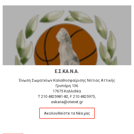
Ε.Σ.ΚΑ.Ν.Α.
Ένωση Σωματείων Καλαθοσφαίρισης Νότιας Αττικής
Γρυπάρη 136
17675 Καλλιθέα
T 210 4825981-82, F 210 4825975,
eskana@otenet.gr
Ακολουθείστε τα Νέα μας