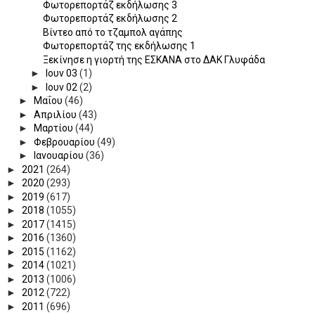
Φωτορεπορτάζ εκδήλωσης 3
Φωτορεπορτάζ εκδήλωσης 2
Βίντεο από το τζαμπολ αγάπης
Φωτορεπορτάζ της εκδήλωσης 1
Ξεκίνησε η γιορτή της ΕΣΚΑΝΑ στο ΔΑΚ Γλυφάδα
►
Ιουν 03
(1)
►
Ιουν 02
(2)
►
Μαΐου
(46)
►
Απριλίου
(43)
►
Μαρτίου
(44)
►
Φεβρουαρίου
(49)
►
Ιανουαρίου
(36)
►
2021
(264)
►
2020
(293)
►
2019
(617)
►
2018
(1055)
►
2017
(1415)
►
2016
(1360)
►
2015
(1162)
►
2014
(1021)
►
2013
(1006)
►
2012
(722)
►
2011
(696)