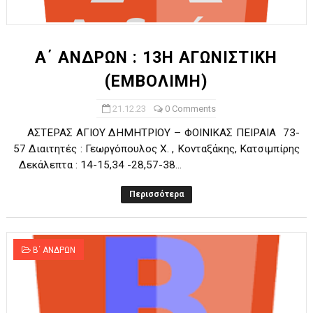
ΧΡΟΝΙΑ ΠΟΛΛΑ ΣΤΟ ΕΛΛΗΝΙΚΟ ΜΠΑΣΚΕΤ : 39Η ΕΠΕΤΕΙΟΣ ΑΠΟ 
Ο δρόμος για τον 29ο τελικό κυπέλλου ανδρών ΕΣΚΑΝΑ Μανδρα
Α΄ ΑΝΔΡΩΝ : 13Η ΑΓΩΝΙΣΤΙΚΗ
(ΕΜΒΟΛΙΜΗ)
U21: Τεράστια πρόκριση για τον Πανελευσινιακό στον τελικό 
21.12.23
0 Comments
Γ΄ανδρών play offs : "Σκληρό" καρύδι η Φιλία Περάματος έφερε
ΑΣΤΕΡΑΣ ΑΓΙΟΥ ΔΗΜΗΤΡΙΟΥ – ΦΟΙΝΙΚΑΣ ΠΕΙΡΑΙΑ 73-
Play off B εφήβων Β φάση Στο f4 ΑΕ Ρέντη, Πέρα , Ερμής Αργυ
57 Διαιτητές : Γεωργόπουλος Χ. , Κονταξάκης, Κατσιμπίρης
Δεκάλεπτα : 14-15,34 -28,57-38...
Περισσότερα
Β΄ ΑΝΔΡΩΝ