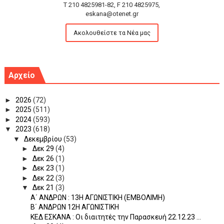
T 210 4825981-82, F 210 4825975,
eskana@otenet.gr
Ακολουθείστε τα Νέα μας
Αρχείο
►
2026
(72)
►
2025
(511)
►
2024
(593)
▼
2023
(618)
▼
Δεκεμβρίου
(53)
►
Δεκ 29
(4)
►
Δεκ 26
(1)
►
Δεκ 23
(1)
►
Δεκ 22
(3)
▼
Δεκ 21
(3)
Α΄ ΑΝΔΡΩΝ : 13Η ΑΓΩΝΙΣΤΙΚΗ (ΕΜΒΟΛΙΜΗ)
Β΄ ΑΝΔΡΩΝ 12Η ΑΓΩΝΙΣΤΙΚΗ
ΚΕΔ ΕΣΚΑΝΑ : Οι διαιτητές την Παρασκευή 22.12.23 ...