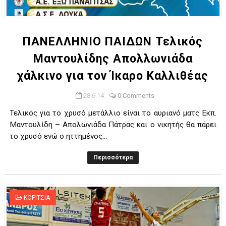
ΧΡΟΝΙΑ ΠΟΛΛΑ ΣΤΟ ΕΛΛΗΝΙΚΟ ΜΠΑΣΚΕΤ : 39Η ΕΠΕΤΕΙΟΣ ΑΠΟ 
Ο δρόμος για τον 29ο τελικό κυπέλλου ανδρών ΕΣΚΑΝΑ Μανδρα
ΠΑΝΕΛΛΗΝΙΟ ΠΑΙΔΩΝ Τελικός
Μαντουλίδης Απολλωνιάδα
U21: Τεράστια πρόκριση για τον Πανελευσινιακό στον τελικό 
χάλκινο για τον Ίκαρο Καλλιθέας
Γ΄ανδρών play offs : "Σκληρό" καρύδι η Φιλία Περάματος έφερε
28.6.14
0 Comments
Play off B εφήβων Β φάση Στο f4 ΑΕ Ρέντη, Πέρα , Ερμής Αργυ
Τελικός για το χρυσό μετάλλιο είναι το αυριανό ματς Εκπ.
Μαντουλίδη – Απολωνιάδα Πάτρας και ο νικητής θα πάρει
το χρυσό ενώ ο ηττημένος...
Περισσότερα
ΚΟΡΙΤΣΙΑ