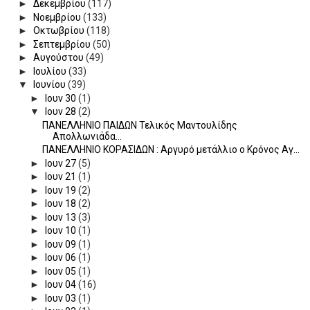
►
Δεκεμβρίου
(117)
►
Νοεμβρίου
(133)
►
Οκτωβρίου
(118)
►
Σεπτεμβρίου
(50)
►
Αυγούστου
(49)
►
Ιουλίου
(33)
▼
Ιουνίου
(39)
►
Ιουν 30
(1)
▼
Ιουν 28
(2)
ΠΑΝΕΛΛΗΝΙΟ ΠΑΙΔΩΝ Τελικός Μαντουλίδης
Απολλωνιάδα...
ΠΑΝΕΛΛΗΝΙΟ ΚΟΡΑΣΙΔΩΝ : Αργυρό μετάλλιο ο Κρόνος Αγ...
►
Ιουν 27
(5)
►
Ιουν 21
(1)
►
Ιουν 19
(2)
►
Ιουν 18
(2)
►
Ιουν 13
(3)
►
Ιουν 10
(1)
►
Ιουν 09
(1)
►
Ιουν 06
(1)
►
Ιουν 05
(1)
►
Ιουν 04
(16)
►
Ιουν 03
(1)