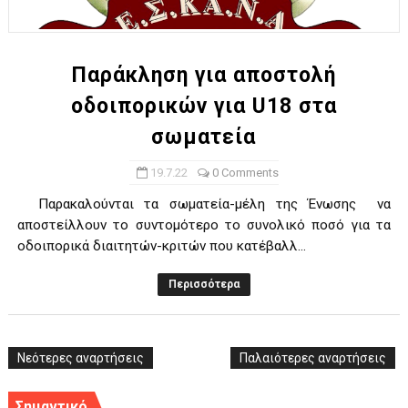
ΧΡΟΝΙΑ ΠΟΛΛΑ ΣΤΟ ΕΛΛΗΝΙΚΟ ΜΠΑΣΚΕΤ : 39Η ΕΠΕΤΕΙΟΣ ΑΠΟ 
Ο δρόμος για τον 29ο τελικό κυπέλλου ανδρών ΕΣΚΑΝΑ Μανδρα
Παράκληση για αποστολή
οδοιπορικών για U18 στα
U21: Τεράστια πρόκριση για τον Πανελευσινιακό στον τελικό 
σωματεία
Γ΄ανδρών play offs : "Σκληρό" καρύδι η Φιλία Περάματος έφερε
19.7.22
0 Comments
Play off B εφήβων Β φάση Στο f4 ΑΕ Ρέντη, Πέρα , Ερμής Αργυ
Παρακαλούνται τα σωματεία-μέλη της Ένωσης να
αποστείλλουν το συντομότερο το συνολικό ποσό για τα
οδοιπορικά διαιτητών-κριτών που κατέβαλλ...
Περισσότερα
Νεότερες αναρτήσεις
Παλαιότερες αναρτήσεις
Σημαντικό