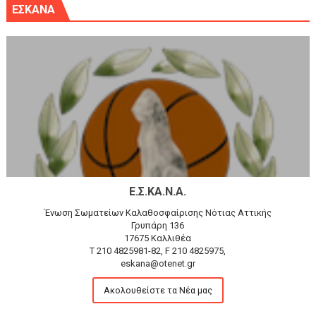
ΕΣΚΑΝΑ
Ε.Σ.ΚΑ.Ν.Α.
Ένωση Σωματείων Καλαθοσφαίρισης Νότιας Αττικής
Γρυπάρη 136
17675 Καλλιθέα
T 210 4825981-82, F 210 4825975,
eskana@otenet.gr
Ακολουθείστε τα Νέα μας