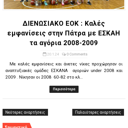
ΧΡΟΝΙΑ ΠΟΛΛΑ ΣΤΟ ΕΛΛΗΝΙΚΟ ΜΠΑΣΚΕΤ : 39Η ΕΠΕΤΕΙΟΣ ΑΠΟ 
Ο δρόμος για τον 29ο τελικό κυπέλλου ανδρών ΕΣΚΑΝΑ Μανδρα
ΔΙΕΝΩΣΙΑΚΟ ΕΟΚ : Καλές
εμφανίσεις στην Πάτρα με ΕΣΚΑΗ
U21: Τεράστια πρόκριση για τον Πανελευσινιακό στον τελικό 
τα αγόρια 2008-2009
Γ΄ανδρών play offs : "Σκληρό" καρύδι η Φιλία Περάματος έφερε
20.1.24
0 Comments
Play off B εφήβων Β φάση Στο f4 ΑΕ Ρέντη, Πέρα , Ερμής Αργυ
Με καλές εμφανίσεις και άνετες νίκες προχώρησαν οι
αναπτυξιακές ομάδες ΕΣΚΑΝΑ αγοριών under 2008 και
2009 . Νίκησαν οι 2008 60-82 στο κλ...
Περισσότερα
Νεότερες αναρτήσεις
Παλαιότερες αναρτήσεις
Σημαντικό