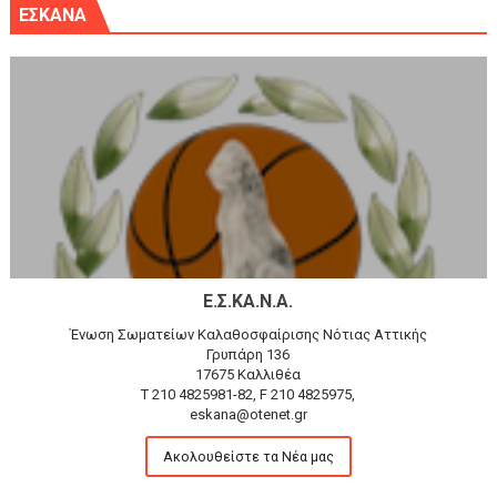
ΕΣΚΑΝΑ
Ε.Σ.ΚΑ.Ν.Α.
Ένωση Σωματείων Καλαθοσφαίρισης Νότιας Αττικής
Γρυπάρη 136
17675 Καλλιθέα
T 210 4825981-82, F 210 4825975,
eskana@otenet.gr
Ακολουθείστε τα Νέα μας