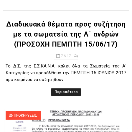
ΧΡΟΝΙΑ ΠΟΛΛΑ ΣΤΟ ΕΛΛΗΝΙΚΟ ΜΠΑΣΚΕΤ : 39Η ΕΠΕΤΕΙΟΣ ΑΠΟ 
Ο δρόμος για τον 29ο τελικό κυπέλλου ανδρών ΕΣΚΑΝΑ Μανδρα
Διαδικυακά θέματα προς συζήτηση
με τα σωματεία της Α΄ ανδρών
U21: Τεράστια πρόκριση για τον Πανελευσινιακό στον τελικό 
(ΠΡΟΣΟΧΗ ΠΕΜΠΤΗ 15/06/17)
Γ΄ανδρών play offs : "Σκληρό" καρύδι η Φιλία Περάματος έφερε
7.6.17
Play off B εφήβων Β φάση Στο f4 ΑΕ Ρέντη, Πέρα , Ερμής Αργυ
Το Δ.Σ. της Ε.Σ.ΚΑ.Ν.Α. καλεί όλα τα Σωματεία της Α΄
Κατηγορίας να προσέλθουν την ΠΕΜΠΤΗ 15 ΙΟΥΝΙΟΥ 2017
προ κειμένου να συζητηθούν ...
Περισσότερα
ΠΡΟΚΗΡΥΞΕΙΣ