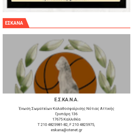
ΕΣΚΑΝΑ
Ε.Σ.ΚΑ.Ν.Α.
Ένωση Σωματείων Καλαθοσφαίρισης Νότιας Αττικής
Γρυπάρη 136
17675 Καλλιθέα
T 210 4825981-82, F 210 4825975,
eskana@otenet.gr