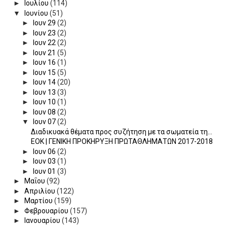
►
Ιουλίου
(114)
▼
Ιουνίου
(51)
►
Ιουν 29
(2)
►
Ιουν 23
(2)
►
Ιουν 22
(2)
►
Ιουν 21
(5)
►
Ιουν 16
(1)
►
Ιουν 15
(5)
►
Ιουν 14
(20)
►
Ιουν 13
(3)
►
Ιουν 10
(1)
►
Ιουν 08
(2)
▼
Ιουν 07
(2)
Διαδικυακά θέματα προς συζήτηση με τα σωματεία τη...
EOK | ΓΕΝΙΚΗ ΠΡΟΚΗΡΥΞΗ ΠΡΩΤΑΘΛΗΜΑΤΩΝ 2017-2018
►
Ιουν 06
(2)
►
Ιουν 03
(1)
►
Ιουν 01
(3)
►
Μαΐου
(92)
►
Απριλίου
(122)
►
Μαρτίου
(159)
►
Φεβρουαρίου
(157)
►
Ιανουαρίου
(143)