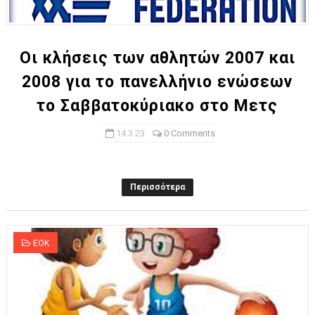
ΧΡΟΝΙΑ ΠΟΛΛΑ ΣΤΟ ΕΛΛΗΝΙΚΟ ΜΠΑΣΚΕΤ : 39Η ΕΠΕΤΕΙΟΣ ΑΠΟ 
Ο δρόμος για τον 29ο τελικό κυπέλλου ανδρών ΕΣΚΑΝΑ Μανδρα
Οι κλήσεις των αθλητών 2007 και
2008 για το πανελλήνιο ενώσεων
U21: Τεράστια πρόκριση για τον Πανελευσινιακό στον τελικό 
το Σαββατοκύριακο στο Μετς
Γ΄ανδρών play offs : "Σκληρό" καρύδι η Φιλία Περάματος έφερε
14.3.23
0 Comments
Play off B εφήβων Β φάση Στο f4 ΑΕ Ρέντη, Πέρα , Ερμής Αργυ
Περισσότερα
ΕΟΚ