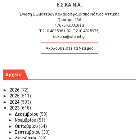
Ε.Σ.ΚΑ.Ν.Α.
Ένωση Σωματείων Καλαθοσφαίρισης Νότιας Αττικής
Γρυπάρη 136
17675 Καλλιθέα
T 210 4825981-82, F 210 4825975,
eskana@otenet.gr
Ακολουθείστε τα Νέα μας
Αρχείο
►
2026
(72)
►
2025
(511)
►
2024
(593)
▼
2023
(618)
►
Δεκεμβρίου
(53)
►
Νοεμβρίου
(51)
►
Οκτωβρίου
(64)
►
Σεπτεμβρίου
(30)
►
Αυγούστου
(33)