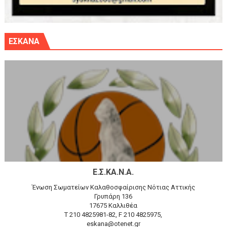
ΕΣΚΑΝΑ
Ε.Σ.ΚΑ.Ν.Α.
Ένωση Σωματείων Καλαθοσφαίρισης Νότιας Αττικής
Γρυπάρη 136
17675 Καλλιθέα
T 210 4825981-82, F 210 4825975,
eskana@otenet.gr