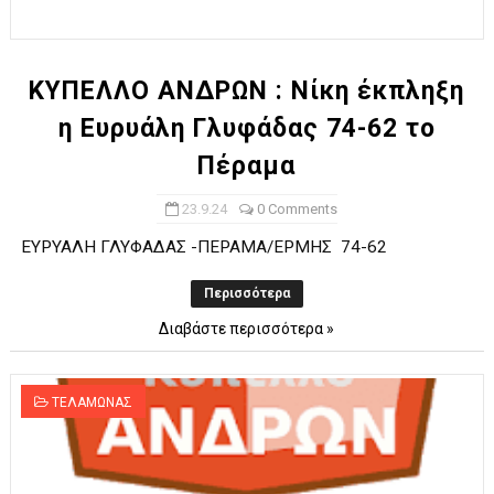
ΧΡΟΝΙΑ ΠΟΛΛΑ ΣΤΟ ΕΛΛΗΝΙΚΟ ΜΠΑΣΚΕΤ : 39Η ΕΠΕΤΕΙΟΣ ΑΠΟ 
Ο δρόμος για τον 29ο τελικό κυπέλλου ανδρών ΕΣΚΑΝΑ Μανδρα
ΚΥΠΕΛΛΟ ΑΝΔΡΩΝ : Νίκη έκπληξη
η Ευρυάλη Γλυφάδας 74-62 το
U21: Τεράστια πρόκριση για τον Πανελευσινιακό στον τελικό 
Πέραμα
Γ΄ανδρών play offs : "Σκληρό" καρύδι η Φιλία Περάματος έφερε
23.9.24
0 Comments
Play off B εφήβων Β φάση Στο f4 ΑΕ Ρέντη, Πέρα , Ερμής Αργυ
ΕΥΡΥΑΛΗ ΓΛΥΦΑΔΑΣ -ΠΕΡΑΜΑ/ΕΡΜΗΣ 74-62
Περισσότερα
Διαβάστε περισσότερα »
ΤΕΛΑΜΩΝΑΣ