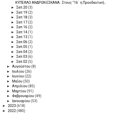
ΚΥΠΕΛΛΟ ΑΝΔΡΩΝ ΕΣΚΑΝΑ : Στους "16¨ η Προοδευτική...
►
Σεπ 20
(3)
►
Σεπ 19
(2)
►
Σεπ 18
(3)
►
Σεπ 17
(2)
►
Σεπ 16
(2)
►
Σεπ 14
(1)
►
Σεπ 13
(1)
►
Σεπ 06
(2)
►
Σεπ 05
(1)
►
Σεπ 04
(2)
►
Σεπ 03
(6)
►
Σεπ 02
(5)
►
Αυγούστου
(8)
►
Ιουλίου
(26)
►
Ιουνίου
(22)
►
Μαΐου
(50)
►
Απριλίου
(85)
►
Μαρτίου
(91)
►
Φεβρουαρίου
(49)
►
Ιανουαρίου
(53)
►
2023
(618)
►
2022
(480)