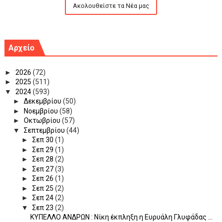
Ακολουθείστε τα Νέα μας
Αρχείο
►
2026
(72)
►
2025
(511)
▼
2024
(593)
►
Δεκεμβρίου
(50)
►
Νοεμβρίου
(58)
►
Οκτωβρίου
(57)
▼
Σεπτεμβρίου
(44)
►
Σεπ 30
(1)
►
Σεπ 29
(1)
►
Σεπ 28
(2)
►
Σεπ 27
(3)
►
Σεπ 26
(1)
►
Σεπ 25
(2)
►
Σεπ 24
(2)
▼
Σεπ 23
(2)
ΚΥΠΕΛΛΟ ΑΝΔΡΩΝ : Νίκη έκπληξη η Ευρυάλη Γλυφάδας ...