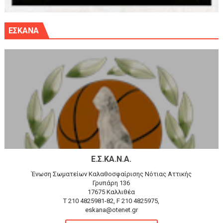
ΕΣΚΑΝΑ
Ε.Σ.ΚΑ.Ν.Α.
Ένωση Σωματείων Καλαθοσφαίρισης Νότιας Αττικής
Γρυπάρη 136
17675 Καλλιθέα
T 210 4825981-82, F 210 4825975,
eskana@otenet.gr