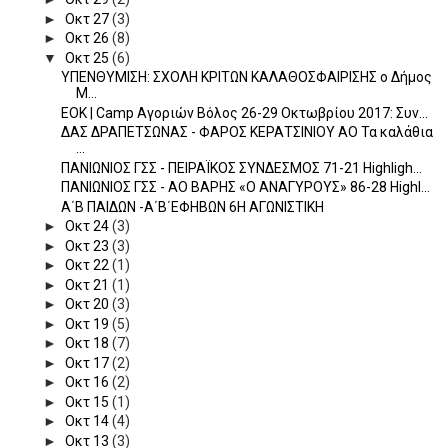
►
Οκτ 27
(3)
►
Οκτ 26
(8)
▼
Οκτ 25
(6)
ΥΠΕΝΘΥΜΙΣΗ: ΣΧΟΛΗ ΚΡΙΤΩΝ ΚΑΛΑΘΟΣΦΑΙΡΙΣΗΣ o Δήμος
Μ...
ΕΟΚ | Camp Αγοριών Βόλος 26-29 Οκτωβρίου 2017: Συν...
ΔΑΣ ΔΡΑΠΕΤΣΩΝΑΣ - ΦΑΡΟΣ ΚΕΡΑΤΣΙΝΙΟΥ ΑΟ Τα καλάθια
...
ΠΑΝΙΩΝΙΟΣ ΓΣΣ - ΠΕΙΡΑΪΚΟΣ ΣΥΝΔΕΣΜΟΣ 71-21 Highligh...
ΠΑΝΙΩΝΙΟΣ ΓΣΣ - ΑΟ ΒΑΡΗΣ «Ο ΑΝΑΓΥΡΟΥΣ» 86-28 Highl...
Α΄Β ΠΑΙΔΩΝ -Α΄Β΄ΕΦΗΒΩΝ 6Η ΑΓΩΝΙΣΤΙΚΗ
►
Οκτ 24
(3)
►
Οκτ 23
(3)
►
Οκτ 22
(1)
►
Οκτ 21
(1)
►
Οκτ 20
(3)
►
Οκτ 19
(5)
►
Οκτ 18
(7)
►
Οκτ 17
(2)
►
Οκτ 16
(2)
►
Οκτ 15
(1)
►
Οκτ 14
(4)
►
Οκτ 13
(3)