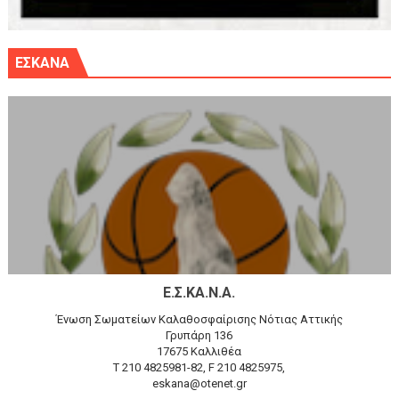
ΕΣΚΑΝΑ
Ε.Σ.ΚΑ.Ν.Α.
Ένωση Σωματείων Καλαθοσφαίρισης Νότιας Αττικής
Γρυπάρη 136
17675 Καλλιθέα
T 210 4825981-82, F 210 4825975,
eskana@otenet.gr