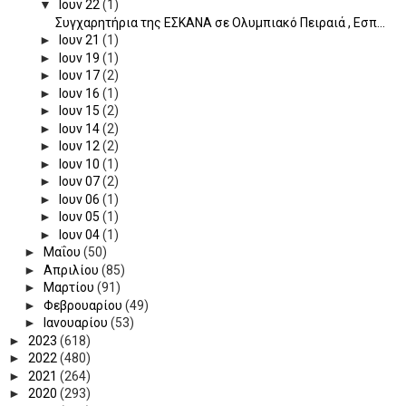
▼
Ιουν 22
(1)
Συγχαρητήρια της ΕΣΚΑΝΑ σε Ολυμπιακό Πειραιά , Εσπ...
►
Ιουν 21
(1)
►
Ιουν 19
(1)
►
Ιουν 17
(2)
►
Ιουν 16
(1)
►
Ιουν 15
(2)
►
Ιουν 14
(2)
►
Ιουν 12
(2)
►
Ιουν 10
(1)
►
Ιουν 07
(2)
►
Ιουν 06
(1)
►
Ιουν 05
(1)
►
Ιουν 04
(1)
►
Μαΐου
(50)
►
Απριλίου
(85)
►
Μαρτίου
(91)
►
Φεβρουαρίου
(49)
►
Ιανουαρίου
(53)
►
2023
(618)
►
2022
(480)
►
2021
(264)
►
2020
(293)