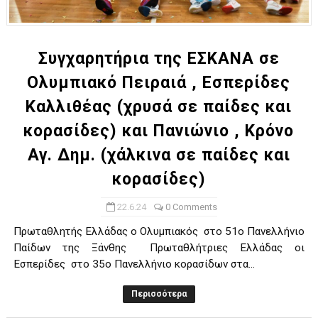
ΧΡΟΝΙΑ ΠΟΛΛΑ ΣΤΟ ΕΛΛΗΝΙΚΟ ΜΠΑΣΚΕΤ : 39Η ΕΠΕΤΕΙΟΣ ΑΠΟ 
Ο δρόμος για τον 29ο τελικό κυπέλλου ανδρών ΕΣΚΑΝΑ Μανδρα
Συγχαρητήρια της ΕΣΚΑΝΑ σε
Ολυμπιακό Πειραιά , Εσπερίδες
U21: Τεράστια πρόκριση για τον Πανελευσινιακό στον τελικό 
Καλλιθέας (χρυσά σε παίδες και
Γ΄ανδρών play offs : "Σκληρό" καρύδι η Φιλία Περάματος έφερε
κορασίδες) και Πανιώνιο , Κρόνο
Play off B εφήβων Β φάση Στο f4 ΑΕ Ρέντη, Πέρα , Ερμής Αργυ
Αγ. Δημ. (χάλκινα σε παίδες και
κορασίδες)
22.6.24
0 Comments
Πρωταθλητής Ελλάδας ο Ολυμπιακός στο 51ο Πανελλήνιο
Παίδων της Ξάνθης Πρωταθλήτριες Ελλάδας οι
Εσπερίδες στο 35ο Πανελλήνιο κορασίδων στα...
Περισσότερα