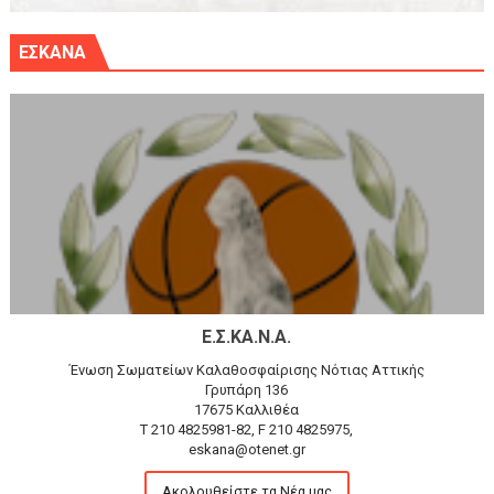
ΕΣΚΑΝΑ
Ε.Σ.ΚΑ.Ν.Α.
Ένωση Σωματείων Καλαθοσφαίρισης Νότιας Αττικής
Γρυπάρη 136
17675 Καλλιθέα
T 210 4825981-82, F 210 4825975,
eskana@otenet.gr
Ακολουθείστε τα Νέα μας