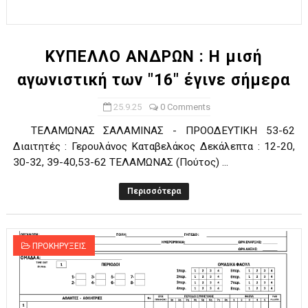
ΧΡΟΝΙΑ ΠΟΛΛΑ ΣΤΟ ΕΛΛΗΝΙΚΟ ΜΠΑΣΚΕΤ : 39Η ΕΠΕΤΕΙΟΣ ΑΠΟ 
Ο δρόμος για τον 29ο τελικό κυπέλλου ανδρών ΕΣΚΑΝΑ Μανδρα
ΚΥΠΕΛΛΟ ΑΝΔΡΩΝ : Η μισή
αγωνιστική των "16" έγινε σήμερα
U21: Τεράστια πρόκριση για τον Πανελευσινιακό στον τελικό 
25.9.25
0 Comments
Γ΄ανδρών play offs : "Σκληρό" καρύδι η Φιλία Περάματος έφερε
ΤΕΛΑΜΩΝΑΣ ΣΑΛΑΜΙΝΑΣ - ΠΡΟΟΔΕΥΤΙΚΗ 53-62
Play off B εφήβων Β φάση Στο f4 ΑΕ Ρέντη, Πέρα , Ερμής Αργυ
Διαιτητές : Γερουλάνος Καταβελάκος Δεκάλεπτα : 12-20,
30-32, 39-40,53-62 ΤΕΛΑΜΩΝΑΣ (Πούτος) ...
Περισσότερα
ΠΡΟΚΗΡΥΞΕΙΣ