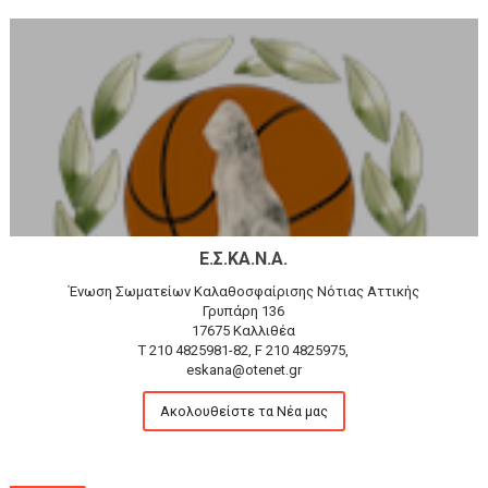
Ε.Σ.ΚΑ.Ν.Α.
Ένωση Σωματείων Καλαθοσφαίρισης Νότιας Αττικής
Γρυπάρη 136
17675 Καλλιθέα
T 210 4825981-82, F 210 4825975,
eskana@otenet.gr
Ακολουθείστε τα Νέα μας