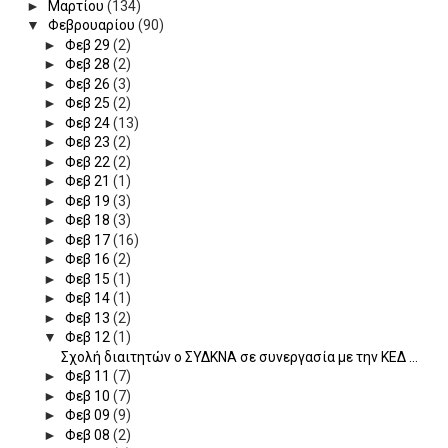
►
Μαρτίου
(134)
▼
Φεβρουαρίου
(90)
►
Φεβ 29
(2)
►
Φεβ 28
(2)
►
Φεβ 26
(3)
►
Φεβ 25
(2)
►
Φεβ 24
(13)
►
Φεβ 23
(2)
►
Φεβ 22
(2)
►
Φεβ 21
(1)
►
Φεβ 19
(3)
►
Φεβ 18
(3)
►
Φεβ 17
(16)
►
Φεβ 16
(2)
►
Φεβ 15
(1)
►
Φεβ 14
(1)
►
Φεβ 13
(2)
▼
Φεβ 12
(1)
Σχολή διαιτητών ο ΣΥΔΚΝΑ σε συνεργασία με την ΚΕΔ ...
►
Φεβ 11
(7)
►
Φεβ 10
(7)
►
Φεβ 09
(9)
►
Φεβ 08
(2)