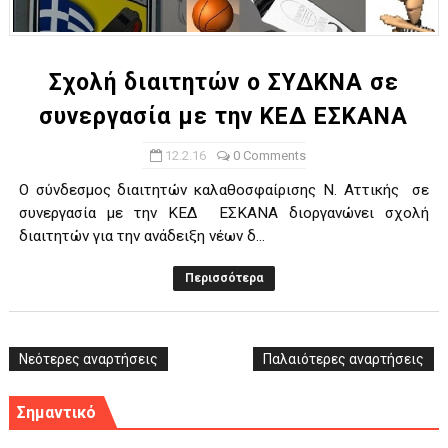
ΧΡΟΝΙΑ ΠΟΛΛΑ ΣΤΟ ΕΛΛΗΝΙΚΟ ΜΠΑΣΚΕΤ : 39Η ΕΠΕΤΕΙΟΣ ΑΠΟ 
Ο δρόμος για τον 29ο τελικό κυπέλλου ανδρών ΕΣΚΑΝΑ Μανδρα
Σχολή διαιτητών ο ΣΥΔΚΝΑ σε
συνεργασία με την ΚΕΔ ΕΣΚΑΝΑ
U21: Τεράστια πρόκριση για τον Πανελευσινιακό στον τελικό 
12.2.16
0 Comments
Γ΄ανδρών play offs : "Σκληρό" καρύδι η Φιλία Περάματος έφερε
Ο σύνδεσμος διαιτητών καλαθοσφαίρισης Ν. Αττικής σε
Play off B εφήβων Β φάση Στο f4 ΑΕ Ρέντη, Πέρα , Ερμής Αργυ
συνεργασία με την ΚΕΔ ΕΣΚΑΝΑ διοργανώνει σχολή
διαιτητών για την ανάδειξη νέων δ...
Περισσότερα
Νεότερες αναρτήσεις
Παλαιότερες αναρτήσεις
Σημαντικό