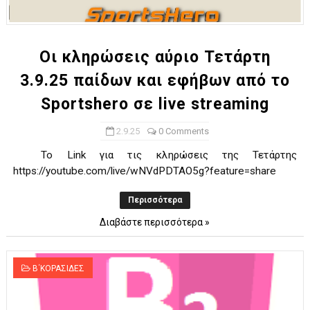
ΧΡΟΝΙΑ ΠΟΛΛΑ ΣΤΟ ΕΛΛΗΝΙΚΟ ΜΠΑΣΚΕΤ : 39Η ΕΠΕΤΕΙΟΣ ΑΠΟ 
Ο δρόμος για τον 29ο τελικό κυπέλλου ανδρών ΕΣΚΑΝΑ Μανδρα
Οι κληρώσεις αύριο Τετάρτη
3.9.25 παίδων και εφήβων από το
U21: Τεράστια πρόκριση για τον Πανελευσινιακό στον τελικό 
Sportshero σε live streaming
Γ΄ανδρών play offs : "Σκληρό" καρύδι η Φιλία Περάματος έφερε
2.9.25
0 Comments
Play off B εφήβων Β φάση Στο f4 ΑΕ Ρέντη, Πέρα , Ερμής Αργυ
Το Link για τις κληρώσεις της Τετάρτης
https://youtube.com/live/wNVdPDTAO5g?feature=share
Περισσότερα
Διαβάστε περισσότερα »
Β΄ΚΟΡΑΣΙΔΕΣ