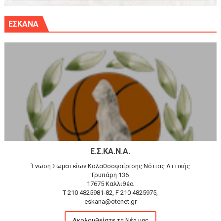
ΕΣΚΑΝΑ
Ε.Σ.ΚΑ.Ν.Α.
Ένωση Σωματείων Καλαθοσφαίρισης Νότιας Αττικής
Γρυπάρη 136
17675 Καλλιθέα
T 210 4825981-82, F 210 4825975,
eskana@otenet.gr
Ακολουθείστε τα Νέα μας