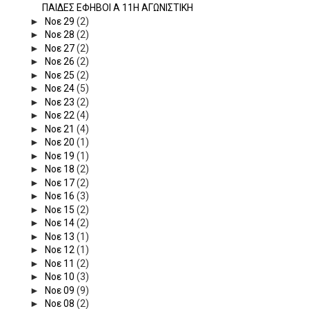
ΠΑΙΔΕΣ ΕΦΗΒΟΙ Α 11Η ΑΓΩΝΙΣΤΙΚΗ
►
Νοε 29
(2)
►
Νοε 28
(2)
►
Νοε 27
(2)
►
Νοε 26
(2)
►
Νοε 25
(2)
►
Νοε 24
(5)
►
Νοε 23
(2)
►
Νοε 22
(4)
►
Νοε 21
(4)
►
Νοε 20
(1)
►
Νοε 19
(1)
►
Νοε 18
(2)
►
Νοε 17
(2)
►
Νοε 16
(3)
►
Νοε 15
(2)
►
Νοε 14
(2)
►
Νοε 13
(1)
►
Νοε 12
(1)
►
Νοε 11
(2)
►
Νοε 10
(3)
►
Νοε 09
(9)
►
Νοε 08
(2)