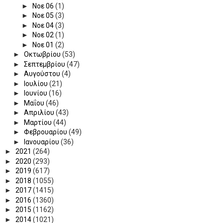
►
Νοε 06
(1)
►
Νοε 05
(3)
►
Νοε 04
(3)
►
Νοε 02
(1)
►
Νοε 01
(2)
►
Οκτωβρίου
(53)
►
Σεπτεμβρίου
(47)
►
Αυγούστου
(4)
►
Ιουλίου
(21)
►
Ιουνίου
(16)
►
Μαΐου
(46)
►
Απριλίου
(43)
►
Μαρτίου
(44)
►
Φεβρουαρίου
(49)
►
Ιανουαρίου
(36)
►
2021
(264)
►
2020
(293)
►
2019
(617)
►
2018
(1055)
►
2017
(1415)
►
2016
(1360)
►
2015
(1162)
►
2014
(1021)