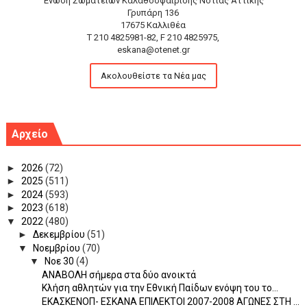
Ένωση Σωματείων Καλαθοσφαίρισης Νότιας Αττικής
Γρυπάρη 136
17675 Καλλιθέα
T 210 4825981-82, F 210 4825975,
eskana@otenet.gr
Ακολουθείστε τα Νέα μας
Αρχείο
►
2026
(72)
►
2025
(511)
►
2024
(593)
►
2023
(618)
▼
2022
(480)
►
Δεκεμβρίου
(51)
▼
Νοεμβρίου
(70)
▼
Νοε 30
(4)
ΑΝΑΒΟΛΗ σήμερα στα δύο ανοικτά
Κλήση αθλητών για την Εθνική Παίδων ενόψη του το...
ΕΚΑΣΚΕΝΟΠ- ΕΣΚΑΝΑ ΕΠΙΛΕΚΤΟΙ 2007-2008 ΑΓΩΝΕΣ ΣΤΗ ...