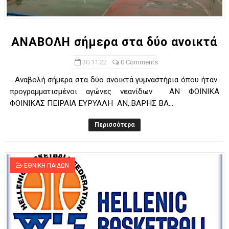
ΧΡΟΝΙΑ ΠΟΛΛΑ ΣΤΟ ΕΛΛΗΝΙΚΟ ΜΠΑΣΚΕΤ : 39Η ΕΠΕΤΕΙΟΣ ΑΠΟ 
Ο δρόμος για τον 29ο τελικό κυπέλλου ανδρών ΕΣΚΑΝΑ Μανδρα
ΑΝΑΒΟΛΗ σήμερα στα δύο ανοικτά
U21: Τεράστια πρόκριση για τον Πανελευσινιακό στον τελικό 
30.11.22
0 Comments
Αναβολή σήμερα στα δύο ανοικτά γυμναστήρια όπου ήταν
Γ΄ανδρών play offs : "Σκληρό" καρύδι η Φιλία Περάματος έφερε
προγραμματισμένοι αγώνες νεανίδων ΑΝ ΦΟΙΝΙΚΑ
ΦΟΙΝΙΚΑΣ ΠΕΙΡΑΙΑ ΕΥΡΥΑΛΗ ΑΝ,.ΒΑΡΗΣ ΒΑ...
Play off B εφήβων Β φάση Στο f4 ΑΕ Ρέντη, Πέρα , Ερμής Αργυ
Περισσότερα
ΕΘΝΙΚΗ ΠΑΙΔΩΝ