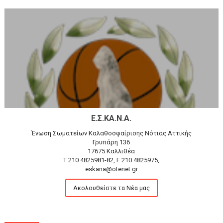
Ε.Σ.ΚΑ.Ν.Α.
Ένωση Σωματείων Καλαθοσφαίρισης Νότιας Αττικής
Γρυπάρη 136
17675 Καλλιθέα
T 210 4825981-82, F 210 4825975,
eskana@otenet.gr
Ακολουθείστε τα Νέα μας