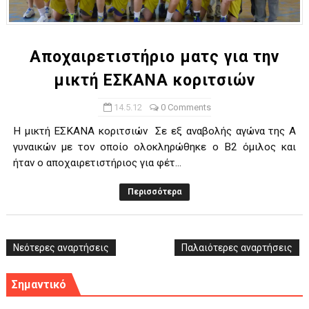
ΧΡΟΝΙΑ ΠΟΛΛΑ ΣΤΟ ΕΛΛΗΝΙΚΟ ΜΠΑΣΚΕΤ : 39Η ΕΠΕΤΕΙΟΣ ΑΠΟ 
Ο δρόμος για τον 29ο τελικό κυπέλλου ανδρών ΕΣΚΑΝΑ Μανδρα
Αποχαιρετιστήριο ματς για την
μικτή ΕΣΚΑΝΑ κοριτσιών
U21: Τεράστια πρόκριση για τον Πανελευσινιακό στον τελικό 
14.5.12
0 Comments
Γ΄ανδρών play offs : "Σκληρό" καρύδι η Φιλία Περάματος έφερε
Η μικτή ΕΣΚΑΝΑ κοριτσιών Σε εξ αναβολής αγώνα της Α
Play off B εφήβων Β φάση Στο f4 ΑΕ Ρέντη, Πέρα , Ερμής Αργυ
γυναικών με τον οποίο ολοκληρώθηκε ο Β2 όμιλος και
ήταν ο αποχαιρετιστήριος για φέτ...
Περισσότερα
Νεότερες αναρτήσεις
Παλαιότερες αναρτήσεις
Σημαντικό