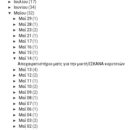
►
Ιουλίου
(17)
►
Ιουνίου
(34)
▼
Μαΐου
(32)
►
Μαΐ 29
(1)
►
Μαΐ 28
(1)
►
Μαΐ 23
(2)
►
Μαΐ 21
(1)
►
Μαΐ 17
(1)
►
Μαΐ 16
(1)
►
Μαΐ 15
(1)
▼
Μαΐ 14
(1)
Αποχαιρετιστήριο ματς για την μικτή ΕΣΚΑΝΑ κοριτσιών
►
Μαΐ 13
(4)
►
Μαΐ 12
(2)
►
Μαΐ 11
(1)
►
Μαΐ 10
(2)
►
Μαΐ 09
(2)
►
Μαΐ 08
(1)
►
Μαΐ 07
(1)
►
Μαΐ 06
(1)
►
Μαΐ 04
(1)
►
Μαΐ 03
(2)
►
Μαΐ 02
(2)