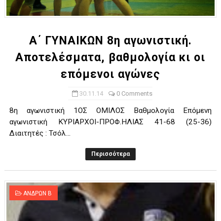
ΧΡΟΝΙΑ ΠΟΛΛΑ ΣΤΟ ΕΛΛΗΝΙΚΟ ΜΠΑΣΚΕΤ : 39Η ΕΠΕΤΕΙΟΣ ΑΠΟ 
Ο δρόμος για τον 29ο τελικό κυπέλλου ανδρών ΕΣΚΑΝΑ Μανδρα
Α΄ ΓΥΝΑΙΚΩΝ 8η αγωνιστική.
Αποτελέσματα, βαθμολογία κι οι
U21: Τεράστια πρόκριση για τον Πανελευσινιακό στον τελικό 
επόμενοι αγώνες
Γ΄ανδρών play offs : "Σκληρό" καρύδι η Φιλία Περάματος έφερε
30.11.14
0 Comments
Play off B εφήβων Β φάση Στο f4 ΑΕ Ρέντη, Πέρα , Ερμής Αργυ
8η αγωνιστική 1ΟΣ ΟΜΙΛΟΣ Bαθμολογία Επόμενη
αγωνιστική ΚΥΡΙΑΡΧΟΙ-ΠΡΟΦ.ΗΛΙΑΣ 41-68 (25-36)
Διαιτητές : Τσόλ...
Περισσότερα
ΑΝΔΡΩΝ Β