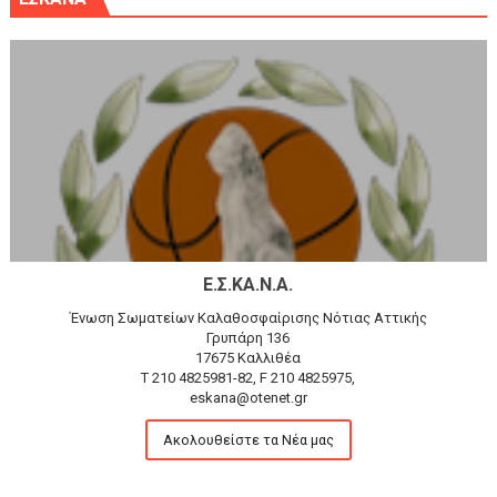
Ε.Σ.ΚΑ.Ν.Α.
Ένωση Σωματείων Καλαθοσφαίρισης Νότιας Αττικής
Γρυπάρη 136
17675 Καλλιθέα
T 210 4825981-82, F 210 4825975,
eskana@otenet.gr
Ακολουθείστε τα Νέα μας