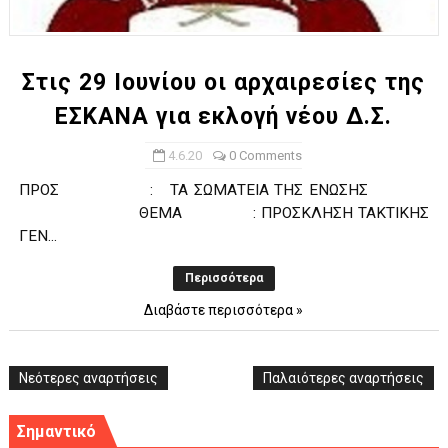
ΧΡΟΝΙΑ ΠΟΛΛΑ ΣΤΟ ΕΛΛΗΝΙΚΟ ΜΠΑΣΚΕΤ : 39Η ΕΠΕΤΕΙΟΣ ΑΠΟ 
Ο δρόμος για τον 29ο τελικό κυπέλλου ανδρών ΕΣΚΑΝΑ Μανδρα
Στις 29 Ιουνίου οι αρχαιρεσίες της
ΕΣΚΑΝΑ για εκλογή νέου Δ.Σ.
U21: Τεράστια πρόκριση για τον Πανελευσινιακό στον τελικό 
4.6.20
0 Comments
Γ΄ανδρών play offs : "Σκληρό" καρύδι η Φιλία Περάματος έφερε
ΠΡΟΣ : TA ΣΩΜΑΤΕΙΑ ΤΗΣ ΕΝΩΣΗΣ
Play off B εφήβων Β φάση Στο f4 ΑΕ Ρέντη, Πέρα , Ερμής Αργυ
ΘΕΜΑ : ΠΡΟΣΚΛΗΣΗ ΤΑΚΤΙΚΗΣ
ΓΕΝ...
Περισσότερα
Διαβάστε περισσότερα »
Νεότερες αναρτήσεις
Παλαιότερες αναρτήσεις
Σημαντικό