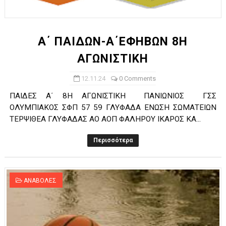
ΧΡΟΝΙΑ ΠΟΛΛΑ ΣΤΟ ΕΛΛΗΝΙΚΟ ΜΠΑΣΚΕΤ : 39Η ΕΠΕΤΕΙΟΣ ΑΠΟ 
Ο δρόμος για τον 29ο τελικό κυπέλλου ανδρών ΕΣΚΑΝΑ Μανδρα
Α΄ ΠΑΙΔΩΝ-Α΄ΕΦΗΒΩΝ 8Η
ΑΓΩΝΙΣΤΙΚΗ
U21: Τεράστια πρόκριση για τον Πανελευσινιακό στον τελικό 
12.11.24
0 Comments
Γ΄ανδρών play offs : "Σκληρό" καρύδι η Φιλία Περάματος έφερε
ΠΑΙΔΕΣ Α΄ 8Η ΑΓΩΝΙΣΤΙΚΗ ΠΑΝΙΩΝΙΟΣ ΓΣΣ
Play off B εφήβων Β φάση Στο f4 ΑΕ Ρέντη, Πέρα , Ερμής Αργυ
ΟΛΥΜΠΙΑΚΟΣ ΣΦΠ 57 59 ΓΛΥΦΑΔΑ ΕΝΩΣΗ ΣΩΜΑΤΕΙΩΝ
ΤΕΡΨΙΘΕΑ ΓΛΥΦΑΔΑΣ ΑΟ ΑΟΠ ΦΑΛΗΡΟΥ ΙΚΑΡΟΣ ΚΑ...
Περισσότερα
ΑΝΑΒΟΛΕΣ