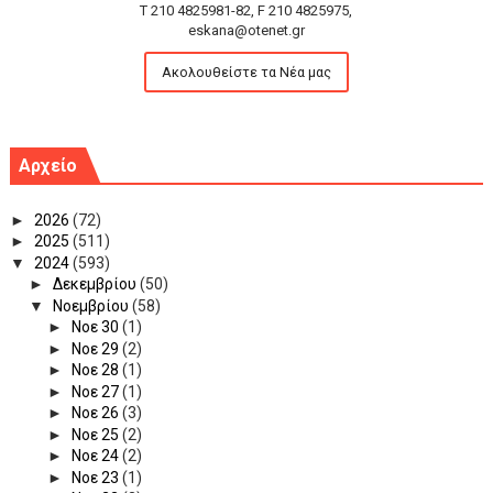
T 210 4825981-82, F 210 4825975,
eskana@otenet.gr
Ακολουθείστε τα Νέα μας
Αρχείο
►
2026
(72)
►
2025
(511)
▼
2024
(593)
►
Δεκεμβρίου
(50)
▼
Νοεμβρίου
(58)
►
Νοε 30
(1)
►
Νοε 29
(2)
►
Νοε 28
(1)
►
Νοε 27
(1)
►
Νοε 26
(3)
►
Νοε 25
(2)
►
Νοε 24
(2)
►
Νοε 23
(1)