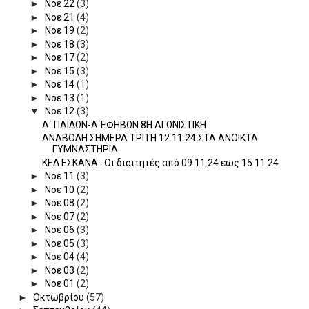
►
Νοε 22
(3)
►
Νοε 21
(4)
►
Νοε 19
(2)
►
Νοε 18
(3)
►
Νοε 17
(2)
►
Νοε 15
(3)
►
Νοε 14
(1)
►
Νοε 13
(1)
▼
Νοε 12
(3)
Α΄ ΠΑΙΔΩΝ-Α΄ΕΦΗΒΩΝ 8Η ΑΓΩΝΙΣΤΙΚΗ
ΑΝΑΒΟΛΗ ΣΗΜΕΡΑ ΤΡΙΤΗ 12.11.24 ΣΤΑ ΑΝΟΙΚΤΑ
ΓΥΜΝΑΣΤΗΡΙΑ
ΚΕΔ ΕΣΚΑΝΑ : Οι διαιτητές από 09.11.24 εως 15.11.24
►
Νοε 11
(3)
►
Νοε 10
(2)
►
Νοε 08
(2)
►
Νοε 07
(2)
►
Νοε 06
(3)
►
Νοε 05
(3)
►
Νοε 04
(4)
►
Νοε 03
(2)
►
Νοε 01
(2)
►
Οκτωβρίου
(57)