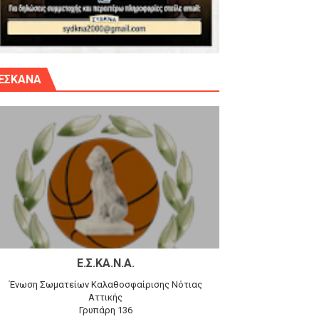
γίου Δημητρίου την Κυριακή 14.6.26
ΕΣΚΑΝΑ
αγώνα)
 τον Προφήτη Ηλία 78-74 στα Καμίνια
Ε.Σ.ΚΑ.Ν.Α.
Ένωση Σωματείων Καλαθοσφαίρισης Νότιας
Αττικής
Γρυπάρη 136