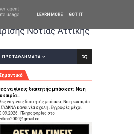
user-agent
rate usage
LEARN MORE
GOT IT
ρισης Νότιας Αττικής
ΠΡΩΤΑΘΛΗΜΑΤΑ
κές οδηγίες επί του ΚΑΝΟΝΙΣΜΟΥ ΕΓΓΡΑΦΩΝ-ΜΕΤΑΓΡΑΦΩΝ ΤΗΣ ΕΟΚ
Σημαντικό
ες να γίνεις διαιτητής μπάσκετ; Να η
υκαιρία...
ες να γίνεις διαιτητής μπάσκετ; Να η ευκαιρία.
 ΣΥΔΚΝΑ κάνει νέα σχολή . Εγγραφές μέχρι
0.09.2026 . Πληροφορίες στο
 Παίδων (VIDEO)
ydkna2000@gmail.co...
Ρέντη