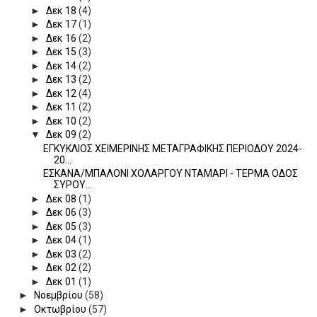
►
Δεκ 18
(4)
►
Δεκ 17
(1)
►
Δεκ 16
(2)
►
Δεκ 15
(3)
►
Δεκ 14
(2)
►
Δεκ 13
(2)
►
Δεκ 12
(4)
►
Δεκ 11
(2)
►
Δεκ 10
(2)
▼
Δεκ 09
(2)
ΕΓΚΥΚΛΙΟΣ ΧΕΙΜΕΡΙΝΗΣ ΜΕΤΑΓΡΑΦΙΚΗΣ ΠΕΡΙΟΔΟΥ 2024-
20...
ΕΣΚΑΝΑ/ΜΠΑΛΟΝΙ ΧΟΛΑΡΓΟΥ ΝΤΑΜΑΡΙ - ΤΕΡΜΑ ΟΔΟΣ
ΣΥΡΟΥ...
►
Δεκ 08
(1)
►
Δεκ 06
(3)
►
Δεκ 05
(3)
►
Δεκ 04
(1)
►
Δεκ 03
(2)
►
Δεκ 02
(2)
►
Δεκ 01
(1)
►
Νοεμβρίου
(58)
►
Οκτωβρίου
(57)