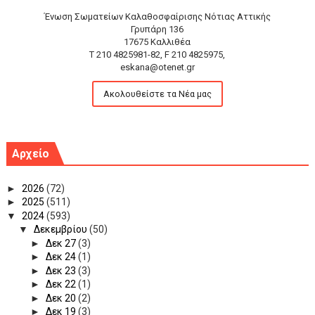
Ένωση Σωματείων Καλαθοσφαίρισης Νότιας Αττικής
Γρυπάρη 136
17675 Καλλιθέα
T 210 4825981-82, F 210 4825975,
eskana@otenet.gr
Ακολουθείστε τα Νέα μας
Αρχείο
►
2026
(72)
►
2025
(511)
▼
2024
(593)
▼
Δεκεμβρίου
(50)
►
Δεκ 27
(3)
►
Δεκ 24
(1)
►
Δεκ 23
(3)
►
Δεκ 22
(1)
►
Δεκ 20
(2)
►
Δεκ 19
(3)