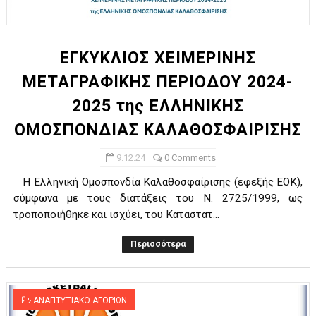
ΧΡΟΝΙΑ ΠΟΛΛΑ ΣΤΟ ΕΛΛΗΝΙΚΟ ΜΠΑΣΚΕΤ : 39Η ΕΠΕΤΕΙΟΣ ΑΠΟ 
Ο δρόμος για τον 29ο τελικό κυπέλλου ανδρών ΕΣΚΑΝΑ Μανδρα
ΕΓΚΥΚΛΙΟΣ ΧΕΙΜΕΡΙΝΗΣ
ΜΕΤΑΓΡΑΦΙΚΗΣ ΠΕΡΙΟΔΟΥ 2024-
U21: Τεράστια πρόκριση για τον Πανελευσινιακό στον τελικό 
2025 της ΕΛΛΗΝΙΚΗΣ
Γ΄ανδρών play offs : "Σκληρό" καρύδι η Φιλία Περάματος έφερε
ΟΜΟΣΠΟΝΔΙΑΣ ΚΑΛΑΘΟΣΦΑΙΡΙΣΗΣ
Play off B εφήβων Β φάση Στο f4 ΑΕ Ρέντη, Πέρα , Ερμής Αργυ
9.12.24
0 Comments
Η Ελληνική Ομοσπονδία Καλαθοσφαίρισης (εφεξής ΕΟΚ),
σύμφωνα με τους διατάξεις του Ν. 2725/1999, ως
τροποποιήθηκε και ισχύει, του Καταστατ...
Περισσότερα
ΑΝΑΠΤΥΞΙΑΚΟ ΑΓΟΡΙΩΝ