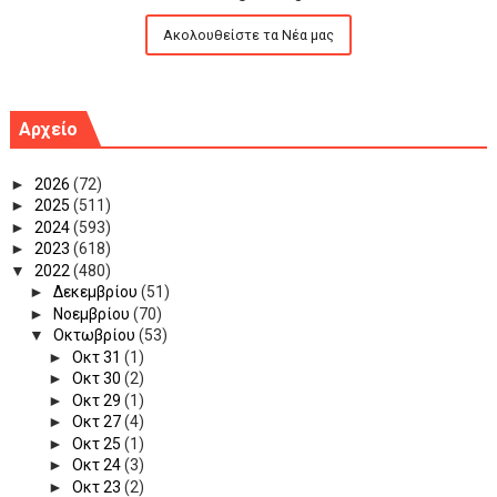
Ακολουθείστε τα Νέα μας
Αρχείο
►
2026
(72)
►
2025
(511)
►
2024
(593)
►
2023
(618)
▼
2022
(480)
►
Δεκεμβρίου
(51)
►
Νοεμβρίου
(70)
▼
Οκτωβρίου
(53)
►
Οκτ 31
(1)
►
Οκτ 30
(2)
►
Οκτ 29
(1)
►
Οκτ 27
(4)
►
Οκτ 25
(1)
►
Οκτ 24
(3)
►
Οκτ 23
(2)