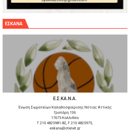
ΕΣΚΑΝΑ
Ε.Σ.ΚΑ.Ν.Α.
Ένωση Σωματείων Καλαθοσφαίρισης Νότιας Αττικής
Γρυπάρη 136
17675 Καλλιθέα
T 210 4825981-82, F 210 4825975,
eskana@otenet.gr