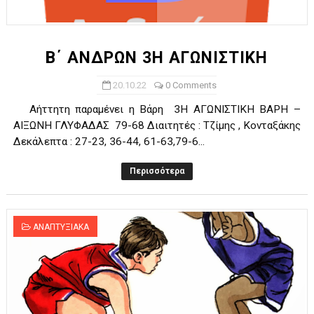
ΧΡΟΝΙΑ ΠΟΛΛΑ ΣΤΟ ΕΛΛΗΝΙΚΟ ΜΠΑΣΚΕΤ : 39Η ΕΠΕΤΕΙΟΣ ΑΠΟ 
Ο δρόμος για τον 29ο τελικό κυπέλλου ανδρών ΕΣΚΑΝΑ Μανδρα
Β΄ ΑΝΔΡΩΝ 3Η ΑΓΩΝΙΣΤΙΚΗ
U21: Τεράστια πρόκριση για τον Πανελευσινιακό στον τελικό 
20.10.22
0 Comments
Αήττητη παραμένει η Βάρη 3Η ΑΓΩΝΙΣΤΙΚΗ ΒΑΡΗ –
Γ΄ανδρών play offs : "Σκληρό" καρύδι η Φιλία Περάματος έφερε
ΑΙΞΩΝΗ ΓΛΥΦΑΔΑΣ 79-68 Διαιτητές : Τζίμης , Κονταξάκης
Δεκάλεπτα : 27-23, 36-44, 61-63,79-6...
Play off B εφήβων Β φάση Στο f4 ΑΕ Ρέντη, Πέρα , Ερμής Αργυ
Περισσότερα
ΑΝΑΠΤΥΞΙΑΚΑ