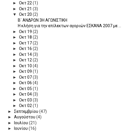
►
Οκτ 22
(1)
►
Οκτ 21
(3)
▼
Οκτ 20
(2)
Β΄ ΑΝΔΡΩΝ 3Η ΑΓΩΝΙΣΤΙΚΗ
Η κλήση για την επίλεκτων αγοριών ΕΣΚΑΝΑ 2007 με ...
►
Οκτ 19
(2)
►
Οκτ 18
(2)
►
Οκτ 17
(2)
►
Οκτ 16
(2)
►
Οκτ 14
(3)
►
Οκτ 12
(2)
►
Οκτ 10
(4)
►
Οκτ 09
(1)
►
Οκτ 07
(3)
►
Οκτ 06
(4)
►
Οκτ 05
(1)
►
Οκτ 04
(3)
►
Οκτ 03
(3)
►
Οκτ 02
(1)
►
Σεπτεμβρίου
(47)
►
Αυγούστου
(4)
►
Ιουλίου
(21)
►
Ιουνίου
(16)