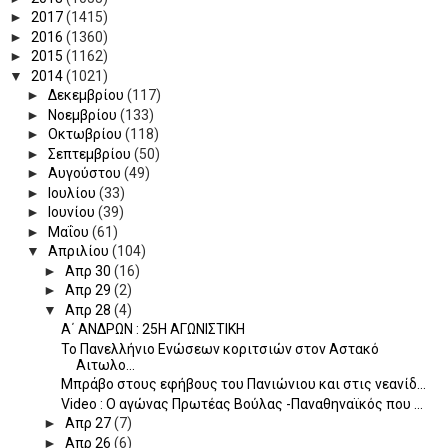
►
2017
(1415)
►
2016
(1360)
►
2015
(1162)
▼
2014
(1021)
►
Δεκεμβρίου
(117)
►
Νοεμβρίου
(133)
►
Οκτωβρίου
(118)
►
Σεπτεμβρίου
(50)
►
Αυγούστου
(49)
►
Ιουλίου
(33)
►
Ιουνίου
(39)
►
Μαΐου
(61)
▼
Απριλίου
(104)
►
Απρ 30
(16)
►
Απρ 29
(2)
▼
Απρ 28
(4)
Α΄ ΑΝΔΡΩΝ : 25Η ΑΓΩΝΙΣΤΙΚΗ
Το Πανελλήνιο Ενώσεων κοριτσιών στον Αστακό
Αιτωλο...
Μπράβο στους εφήβους του Πανιώνιου και στις νεανίδ...
Video : Ο αγώνας Πρωτέας Βούλας -Παναθηναϊκός που ...
►
Απρ 27
(7)
►
Απρ 26
(6)