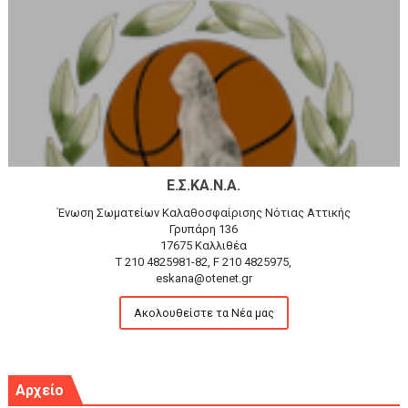
Ε.Σ.ΚΑ.Ν.Α.
Ένωση Σωματείων Καλαθοσφαίρισης Νότιας Αττικής
Γρυπάρη 136
17675 Καλλιθέα
T 210 4825981-82, F 210 4825975,
eskana@otenet.gr
Ακολουθείστε τα Νέα μας
Αρχείο