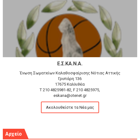
Ε.Σ.ΚΑ.Ν.Α.
Ένωση Σωματείων Καλαθοσφαίρισης Νότιας Αττικής
Γρυπάρη 136
17675 Καλλιθέα
T 210 4825981-82, F 210 4825975,
eskana@otenet.gr
Ακολουθείστε τα Νέα μας
Αρχείο