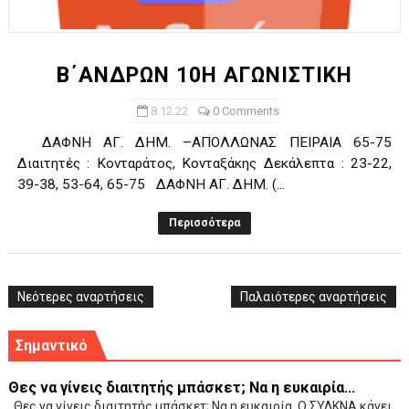
ΧΡΟΝΙΑ ΠΟΛΛΑ ΣΤΟ ΕΛΛΗΝΙΚΟ ΜΠΑΣΚΕΤ : 39Η ΕΠΕΤΕΙΟΣ ΑΠΟ 
Ο δρόμος για τον 29ο τελικό κυπέλλου ανδρών ΕΣΚΑΝΑ Μανδρα
Β΄ΑΝΔΡΩΝ 10Η ΑΓΩΝΙΣΤΙΚΗ
U21: Τεράστια πρόκριση για τον Πανελευσινιακό στον τελικό 
8.12.22
0 Comments
ΔΑΦΝΗ ΑΓ. ΔΗΜ. –ΑΠΟΛΛΩΝΑΣ ΠΕΙΡΑΙΑ 65-75
Γ΄ανδρών play offs : "Σκληρό" καρύδι η Φιλία Περάματος έφερε
Διαιτητές : Κονταράτος, Κονταξάκης Δεκάλεπτα : 23-22,
39-38, 53-64, 65-75 ΔΑΦΝΗ ΑΓ. ΔΗΜ. (...
Play off B εφήβων Β φάση Στο f4 ΑΕ Ρέντη, Πέρα , Ερμής Αργυ
Περισσότερα
Νεότερες αναρτήσεις
Παλαιότερες αναρτήσεις
Σημαντικό
Θες να γίνεις διαιτητής μπάσκετ; Να η ευκαιρία...
Θες να γίνεις διαιτητής μπάσκετ; Να η ευκαιρία. Ο ΣΥΔΚΝΑ κάνει