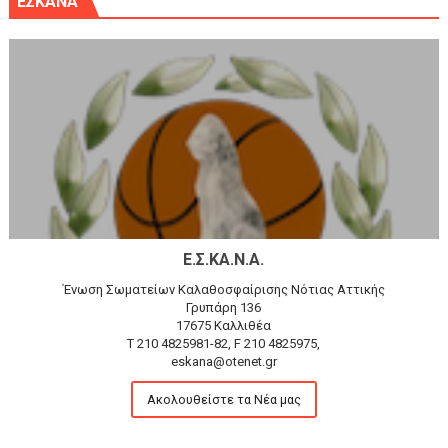
ΕΣΚΑΝΑ
Ε.Σ.ΚΑ.Ν.Α.
Ένωση Σωματείων Καλαθοσφαίρισης Νότιας Αττικής
Γρυπάρη 136
17675 Καλλιθέα
T 210 4825981-82, F 210 4825975,
eskana@otenet.gr
Ακολουθείστε τα Νέα μας