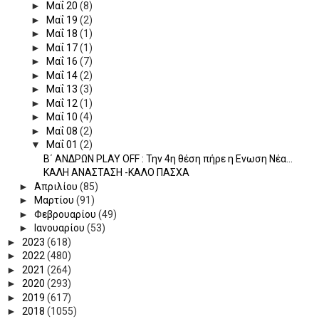
►
Μαΐ 20
(8)
►
Μαΐ 19
(2)
►
Μαΐ 18
(1)
►
Μαΐ 17
(1)
►
Μαΐ 16
(7)
►
Μαΐ 14
(2)
►
Μαΐ 13
(3)
►
Μαΐ 12
(1)
►
Μαΐ 10
(4)
►
Μαΐ 08
(2)
▼
Μαΐ 01
(2)
Β΄ ΑΝΔΡΩΝ PLAY OFF : Την 4η θέση πήρε η Ενωση Νέα...
ΚΑΛΗ ΑΝΑΣΤΑΣΗ -ΚΑΛΟ ΠΑΣΧΑ
►
Απριλίου
(85)
►
Μαρτίου
(91)
►
Φεβρουαρίου
(49)
►
Ιανουαρίου
(53)
►
2023
(618)
►
2022
(480)
►
2021
(264)
►
2020
(293)
►
2019
(617)
►
2018
(1055)