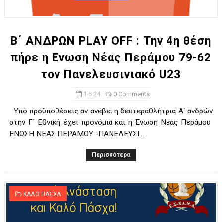
ΧΡΟΝΙΑ ΠΟΛΛΑ ΣΤΟ ΕΛΛΗΝΙΚΟ ΜΠΑΣΚΕΤ : 39Η ΕΠΕΤΕΙΟΣ ΑΠΟ 
Ο δρόμος για τον 29ο τελικό κυπέλλου ανδρών ΕΣΚΑΝΑ Μανδρα
Β΄ ΑΝΔΡΩΝ PLAY OFF : Την 4η θέση
πήρε η Ενωση Νέας Περάμου 79-62
U21: Τεράστια πρόκριση για τον Πανελευσινιακό στον τελικό 
τον Πανελευσινιακό U23
Γ΄ανδρών play offs : "Σκληρό" καρύδι η Φιλία Περάματος έφερε
1.5.24
0 Comments
Play off B εφήβων Β φάση Στο f4 ΑΕ Ρέντη, Πέρα , Ερμής Αργυ
Υπό προϋποθέσεις αν ανέβει η δευτεραθλήτρια Α΄ ανδρών
στην Γ΄ Εθνική έχει προνόμια και η Ένωση Νέας Περάμου
EΝΩΣΗ ΝΕΑΣ ΠΕΡΑΜΟΥ -ΠΑΝΕΛΕΥΣΙ...
Περισσότερα
ΚΑΛΟ ΠΑΣΧΑ