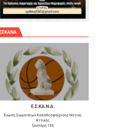
γίου Δημητρίου την Κυριακή 14.6.26
ΕΣΚΑΝΑ
αγώνα)
 τον Προφήτη Ηλία 78-74 στα Καμίνια
Ε.Σ.ΚΑ.Ν.Α.
Ένωση Σωματείων Καλαθοσφαίρισης Νότιας
Αττικής
Γρυπάρη 136