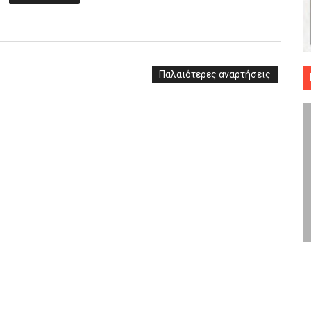
 ΜΠΑΣΚΕΤ : 39Η ΕΠΕΤΕΙΟΣ ΑΠΟ ΤΟ ΕΠΟΣ ΤΟΥ 1987
ό κυπέλλου ανδρών ΕΣΚΑΝΑ Μανδραϊκός Προοδευτική στο νέο κλ. Α
Παλαιότερες αναρτήσεις
τον Πανελευσινιακό στον τελικό αύριο με Αρετσού (το video του 
" καρύδι η Φιλία Περάματος έφερε την σειρά στα ίσια (1-1) νίκησε
ο f4 ΑΕ Ρέντη, Πέρα , Ερμής Αργυρ. και Δραπετσώνα