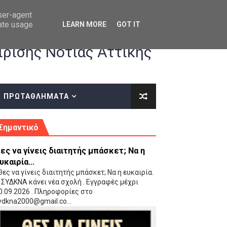
user-agent
rate usage
LEARN MORE
GOT IT
ρισης Νότιας Αττικής
ΠΡΩΤΑΘΛΗΜΑΤΑ
κές οδηγίες επί του ΚΑΝΟΝΙΣΜΟΥ ΕΓΓΡΑΦΩΝ-ΜΕΤΑΓΡΑΦΩΝ ΤΗΣ ΕΟΚ
Σημαντικό
ες να γίνεις διαιτητής μπάσκετ; Να η
υκαιρία...
ες να γίνεις διαιτητής μπάσκετ; Να η ευκαιρία.
 ΣΥΔΚΝΑ κάνει νέα σχολή . Εγγραφές μέχρι
0.09.2026 . Πληροφορίες στο
 Παίδων (VIDEO)
ydkna2000@gmail.co...
Ρέντη