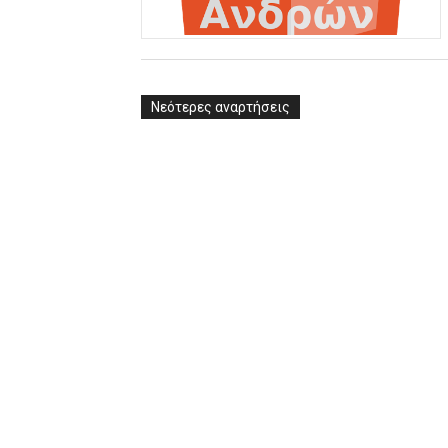
ΧΡΟΝΙΑ ΠΟΛΛΑ ΣΤΟ ΕΛΛΗΝΙΚΟ
Ο δρόμος για τον 29ο τελικ
Νεότερες αναρτήσεις
U21: Τεράστια πρόκριση για 
Γ΄ανδρών play offs : "Σκληρό
Play off B εφήβων Β φάση Στ