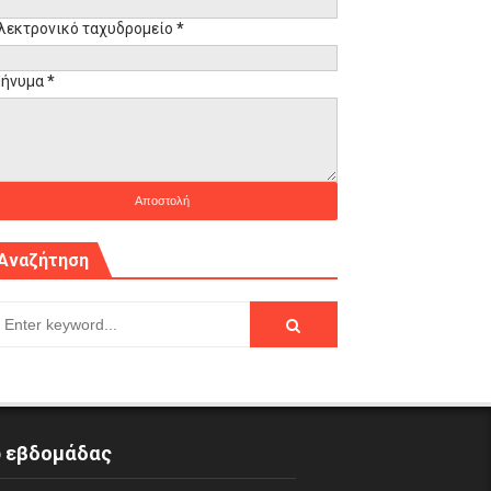
λεκτρονικό ταχυδρομείο
*
ήνυμα
*
Αναζήτηση
p εβδομάδας