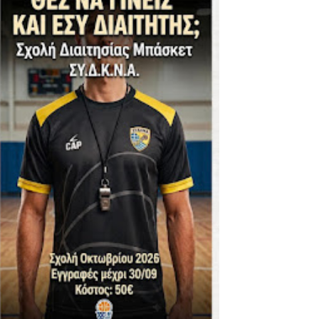
ΪΚΟΣ -ΕΘΝΙΚΟΣ ΛΑΓΥΝΩΝ
φήβων - Στον τελικό με Ερμή Αργ. νίκησε 72-54 το Πέρα
. -ΠΕΡΑ (21.30)
ς)
 τιτλου στην Ένωση
ο -20 77-69 την φοβερή Προοδευτική