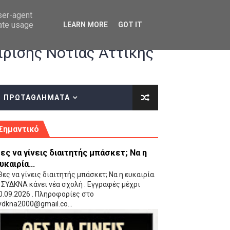
user-agent
rate usage
LEARN MORE
GOT IT
ρισης Νότιας Αττικής
ΠΡΩΤΑΘΛΗΜΑΤΑ
κές οδηγίες επί του ΚΑΝΟΝΙΣΜΟΥ ΕΓΓΡΑΦΩΝ-ΜΕΤΑΓΡΑΦΩΝ ΤΗΣ ΕΟΚ
Σημαντικό
ες να γίνεις διαιτητής μπάσκετ; Να η
υκαιρία...
ες να γίνεις διαιτητής μπάσκετ; Να η ευκαιρία.
 ΣΥΔΚΝΑ κάνει νέα σχολή . Εγγραφές μέχρι
0.09.2026 . Πληροφορίες στο
 Παίδων (VIDEO)
ydkna2000@gmail.co...
Ρέντη