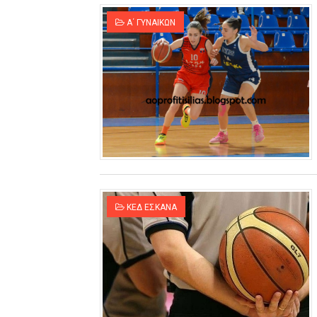
B ΕΦΗΒΩΝ F4 : Χάλκινο το Π
Α΄ ΓΥΝΑΙΚΩΝ
Στην National League 2 ο Μα
Live streaming ΜΠΑΡΑΖ ΑΝΟ
Β΄ ΕΦΗΒΩΝ F4 : Εντυπωσιακός
FINAL 4 B EΦΗΒΩΝ : ΗΜΙΤΕΛΙ
Γ ΑΝΔΡΩΝ play off: Ανέβηκε 
ΚΕΔ ΕΣΚΑΝΑ
Ολοκληρώνεται η μετακόμισ
ΤΕΛΙΚΟΣ U21 : Λύγισε στον τ
ΚΟΡΑΣΙΔΕΣ : Ο Κρόνος Αγίου 
TEΛΙΚΟΣ ΚΥΠΕΛΛΟΥ: Κυπελλού