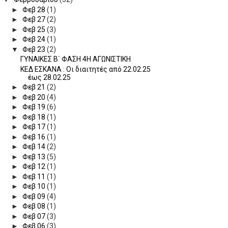
►
Φεβ 28
(1)
►
Φεβ 27
(2)
►
Φεβ 25
(3)
►
Φεβ 24
(1)
▼
Φεβ 23
(2)
ΓΥΝΑΙΚΕΣ Β΄ ΦΑΣΗ 4Η ΑΓΩΝΙΣΤΙΚΗ
ΚΕΔ ΕΣΚΑΝΑ : Οι διαιτητές από 22.02.25
έως 28.02.25
►
Φεβ 21
(2)
►
Φεβ 20
(4)
►
Φεβ 19
(6)
►
Φεβ 18
(1)
►
Φεβ 17
(1)
►
Φεβ 16
(1)
►
Φεβ 14
(2)
►
Φεβ 13
(5)
►
Φεβ 12
(1)
►
Φεβ 11
(1)
►
Φεβ 10
(1)
►
Φεβ 09
(4)
►
Φεβ 08
(1)
►
Φεβ 07
(3)
►
Φεβ 06
(3)