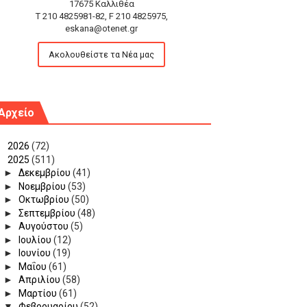
17675 Καλλιθέα
T 210 4825981-82, F 210 4825975,
eskana@otenet.gr
Ακολουθείστε τα Νέα μας
Αρχείο
►
2026
(72)
▼
2025
(511)
►
Δεκεμβρίου
(41)
►
Νοεμβρίου
(53)
►
Οκτωβρίου
(50)
►
Σεπτεμβρίου
(48)
►
Αυγούστου
(5)
►
Ιουλίου
(12)
►
Ιουνίου
(19)
►
Μαΐου
(61)
►
Απριλίου
(58)
►
Μαρτίου
(61)
▼
Φεβρουαρίου
(52)