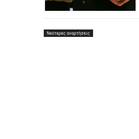
ΧΡΟΝΙΑ ΠΟΛΛΑ ΣΤΟ ΕΛΛΗΝΙΚΟ
Ο δρόμος για τον 29ο τελικ
Νεότερες αναρτήσεις
U21: Τεράστια πρόκριση για 
Γ΄ανδρών play offs : "Σκληρό
Play off B εφήβων Β φάση Στ