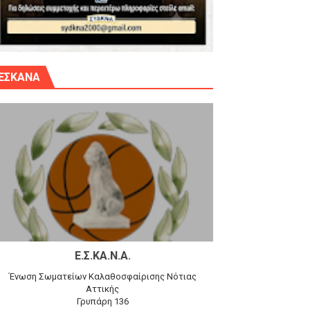
γίου Δημητρίου την Κυριακή 14.6.26
ΕΣΚΑΝΑ
αγώνα)
 τον Προφήτη Ηλία 78-74 στα Καμίνια
Ε.Σ.ΚΑ.Ν.Α.
Ένωση Σωματείων Καλαθοσφαίρισης Νότιας
Αττικής
Γρυπάρη 136