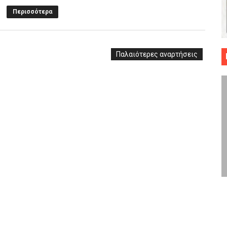
Περισσότερα
 ΜΠΑΣΚΕΤ : 39Η ΕΠΕΤΕΙΟΣ ΑΠΟ ΤΟ ΕΠΟΣ ΤΟΥ 1987
ό κυπέλλου ανδρών ΕΣΚΑΝΑ Μανδραϊκός Προοδευτική στο νέο κλ. Α
Παλαιότερες αναρτήσεις
τον Πανελευσινιακό στον τελικό αύριο με Αρετσού (το video του 
" καρύδι η Φιλία Περάματος έφερε την σειρά στα ίσια (1-1) νίκησε
ο f4 ΑΕ Ρέντη, Πέρα , Ερμής Αργυρ. και Δραπετσώνα