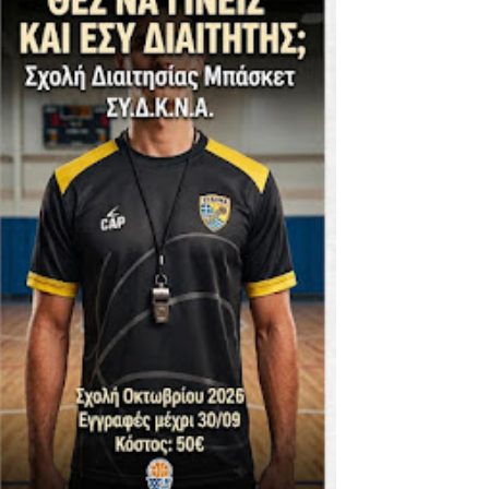
ΪΚΟΣ -ΕΘΝΙΚΟΣ ΛΑΓΥΝΩΝ
φήβων - Στον τελικό με Ερμή Αργ. νίκησε 72-54 το Πέρα
. -ΠΕΡΑ (21.30)
ς)
 τιτλου στην Ένωση
ο -20 77-69 την φοβερή Προοδευτική