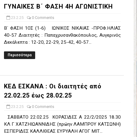
ΓΥΝΑΙΚΕΣ Β΄ ΦΑΣΗ 4Η ΑΓΩΝΙΣΤΙΚΗ
έρα 71-56 την Δραπετσώνα στον μικρό τελικό
23.2.25
0 Comments
νδραϊκός 83-72 τον Εθνικό Λαγυνών
Β΄ ΦΑΣΗ 1ΟΣ (1-6) ΙΩΝΙΚΟΣ ΝΙΚΑΙΑΣ -ΠΡΟΦ.ΗΛΙΑΣ
ΔΟΥ ΣΤΗΝ NL 2 : ΑΥΡΙΟ ΚΥΡΙΑΚΗ 21.06.26 ΣΤΟ ΕΑΚ ΒΟΛΟΥ ΜΑΝΔΡΑ
40-57 Διαιτητές : Παπαχρυσανθακόπουλος, Αυγερινός
Δεκάλεπτα : 12-20, 22-29, 25-42, 40-57...
 ο Ρέντης στον τελικό 104-77 την Δραπετσώνα επανήλθε στην Α΄ ε
Περισσότερα
ΚΟΙ ΣΗΜΕΡΑ ΑΕ ΡΕΝΤΗ ΔΡΑΠΕΤΣΩΝΑ ΔΑΣ (19.30) & ΕΡΜΗΣ ΑΡΓΥΡΟΥΠ
ο Προφήτης Ηλίας 77-73 μέσα στο Πέραμα την Φιλία
ΚΕΔ ΕΣΚΑΝΑ : Οι διαιτητές από
η των γραφείων της ΕΣΚΑΝΑ στον Δήμο Νίκαιας/Ρέντη
22.02.25 έως 28.02.25
ελικό με Αρετσού ο Πανελευσινιακός 55-67 (video της αναμέτρηση
23.2.25
0 Comments
ΣΑΒΒΑΤΟ 22.02.25 ΚΟΡΑΣΙΔΕΣ Α 22/2/2025 18.30
Δημητρίου τιμήθηκε από το ΔΣ της ΕΣΚΑΝΑ για την κατάκτηση του
ΚΛ Γ ΧΑΤΖΗΙΩΑΝΝΙΔΗΣ (πρώην ΛΑΜΠΡΟΥ ΚΑΤΣΩΝΗ)
ΕΣΠΕΡΙΔΕΣ ΚΑΛΛΙΘΕΑΣ ΕΥΡΥΑΛΗ ΑΓΟΓ ΜΙΤ...
χος ο Μανδραϊκός σε ματς θρίλερ με απίστευτη ανατροπή από τ