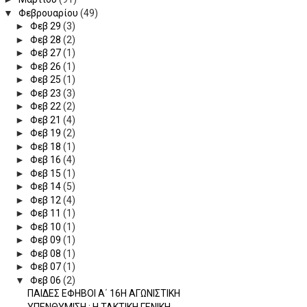
▼
Φεβρουαρίου
(49)
►
Φεβ 29
(3)
►
Φεβ 28
(2)
►
Φεβ 27
(1)
►
Φεβ 26
(1)
►
Φεβ 25
(1)
►
Φεβ 23
(3)
►
Φεβ 22
(2)
►
Φεβ 21
(4)
►
Φεβ 19
(2)
►
Φεβ 18
(1)
►
Φεβ 16
(4)
►
Φεβ 15
(1)
►
Φεβ 14
(5)
►
Φεβ 12
(4)
►
Φεβ 11
(1)
►
Φεβ 10
(1)
►
Φεβ 09
(1)
►
Φεβ 08
(1)
►
Φεβ 07
(1)
▼
Φεβ 06
(2)
ΠΑΙΔΕΣ ΕΦΗΒΟΙ Α΄ 16Η ΑΓΩΝΙΣΤΙΚΗ
ΥΠΕΝΘΥΜΙΣΗ : Η ΤΑΚΤΙΚΗ ΓΕΝΙΚΗ