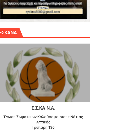
γίου Δημητρίου την Κυριακή 14.6.26
ΕΣΚΑΝΑ
αγώνα)
 τον Προφήτη Ηλία 78-74 στα Καμίνια
Ε.Σ.ΚΑ.Ν.Α.
Ένωση Σωματείων Καλαθοσφαίρισης Νότιας
Αττικής
Γρυπάρη 136