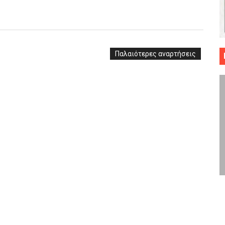
 ΜΠΑΣΚΕΤ : 39Η ΕΠΕΤΕΙΟΣ ΑΠΟ ΤΟ ΕΠΟΣ ΤΟΥ 1987
ό κυπέλλου ανδρών ΕΣΚΑΝΑ Μανδραϊκός Προοδευτική στο νέο κλ. Α
Παλαιότερες αναρτήσεις
τον Πανελευσινιακό στον τελικό αύριο με Αρετσού (το video του 
" καρύδι η Φιλία Περάματος έφερε την σειρά στα ίσια (1-1) νίκησε
ο f4 ΑΕ Ρέντη, Πέρα , Ερμής Αργυρ. και Δραπετσώνα