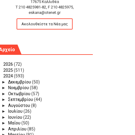
17675 Καλλιθέα
T 210 4825981-82, F 210 4825975,
eskana@otenet.gr
Ακολουθείστε τα Νέα μας
Αρχείο
►
2026
(72)
►
2025
(511)
▼
2024
(593)
►
Δεκεμβρίου
(50)
►
Νοεμβρίου
(58)
►
Οκτωβρίου
(57)
►
Σεπτεμβρίου
(44)
►
Αυγούστου
(8)
►
Ιουλίου
(26)
►
Ιουνίου
(22)
►
Μαΐου
(50)
►
Απριλίου
(85)
►
Μαρτίου
(91)