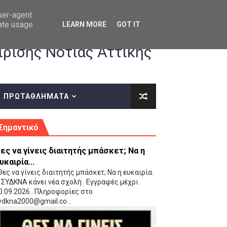
user-agent
rate usage
LEARN MORE
GOT IT
ρισης Νότιας Αττικής
ΠΡΩΤΑΘΛΗΜΑΤΑ
κές οδηγίες επί του ΚΑΝΟΝΙΣΜΟΥ ΕΓΓΡΑΦΩΝ-ΜΕΤΑΓΡΑΦΩΝ ΤΗΣ ΕΟΚ
Σημαντικό
ες να γίνεις διαιτητής μπάσκετ; Να η
υκαιρία...
ες να γίνεις διαιτητής μπάσκετ; Να η ευκαιρία.
 ΣΥΔΚΝΑ κάνει νέα σχολή . Εγγραφές μέχρι
0.09.2026 . Πληροφορίες στο
 Παίδων (VIDEO)
ydkna2000@gmail.co...
Ρέντη