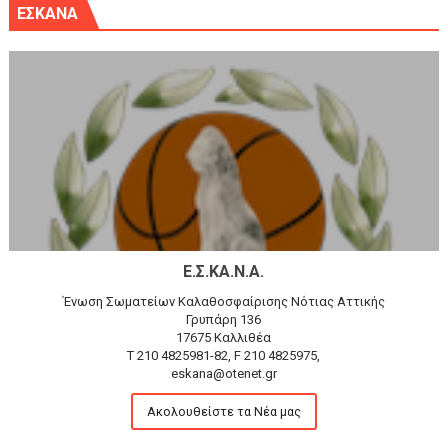
ΕΣΚΑΝΑ
Ε.Σ.ΚΑ.Ν.Α.
Ένωση Σωματείων Καλαθοσφαίρισης Νότιας Αττικής
Γρυπάρη 136
17675 Καλλιθέα
T 210 4825981-82, F 210 4825975,
eskana@otenet.gr
Ακολουθείστε τα Νέα μας