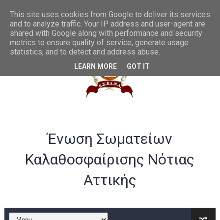
Θες να γίνεις διαιτητής μπάσκετ; Να η ευκαιρία...
This site uses cookies from Google to deliver its services
and to analyze traffic. Your IP address and user-agent are
shared with Google along with performance and security
Συγχαρητήρια στην U20 ανδρών από το ΔΣ της ΕΣΚΑΝΑ
metrics to ensure quality of service, generate usage
statistics, and to detect and address abuse.
ΛΟΓΑΡΙΑΣΜΟΣ ΤΡΑΠΕΖΑ VIVA -ΕΣΚΑΝΑ
LEARN MORE
GOT IT
Σημαντικές αλλαγές στα rising stars και gen αγοριών
Παράταση ως 20/07 για υποβολή αθλούμενων -Γενική Προκή
Θερμά συγχαρητήρια στην Εθνική γυναικών U20 για την άνοδ
Ένωση Σωματείων
Στην Α ανδρών η Ένωση Αμφιάλης κ στην Β ο Φοίνικας Αγ. Σοφ
Καλαθοσφαίρισης Νότιας
EOK | ΠΡΟΚΗΡΥΞΕΙΣ RS U16 και U18 αγωνιστικής περιόδου 20
Αττικής
Συγχαρητήρια στον Ολυμπιακό από το ΔΣ της ΕΣΚΑΝΑ για την
B ΕΦΗΒΩΝ F4ΤΕΛΙΚΟΣ : Πρωταθλητής ο Ερμής Αργυρούπολης νί