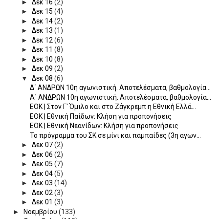
►
Δεκ 16
(2)
►
Δεκ 15
(4)
►
Δεκ 14
(2)
►
Δεκ 13
(1)
►
Δεκ 12
(6)
►
Δεκ 11
(8)
►
Δεκ 10
(8)
►
Δεκ 09
(2)
▼
Δεκ 08
(6)
Δ΄ ΑΝΔΡΩΝ 10η αγωνιστική. Αποτελέσματα, βαθμολογία...
Α΄ ΑΝΔΡΩΝ 10η αγωνιστική. Αποτελέσματα, βαθμολογία...
EOK | Στον Γ' Όμιλο και στο Ζάγκρεμπ η Εθνική Ελλά...
ΕΟΚ | Εθνική Παίδων: Κλήση για προπονήσεις
EOK | Εθνική Νεανίδων: Κλήση για προπονήσεις
Το πρόγραμμα του ΣΚ σε μίνι και παμπαίδες (3η αγων...
►
Δεκ 07
(2)
►
Δεκ 06
(2)
►
Δεκ 05
(7)
►
Δεκ 04
(5)
►
Δεκ 03
(14)
►
Δεκ 02
(3)
►
Δεκ 01
(3)
►
Νοεμβρίου
(133)