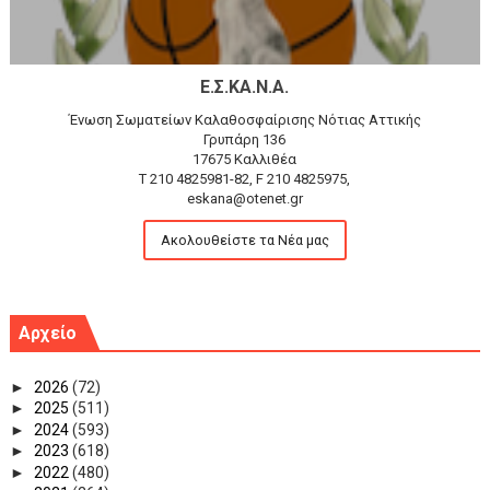
Ε.Σ.ΚΑ.Ν.Α.
Ένωση Σωματείων Καλαθοσφαίρισης Νότιας Αττικής
Γρυπάρη 136
17675 Καλλιθέα
T 210 4825981-82, F 210 4825975,
eskana@otenet.gr
Ακολουθείστε τα Νέα μας
Αρχείο
►
2026
(72)
►
2025
(511)
►
2024
(593)
►
2023
(618)
►
2022
(480)