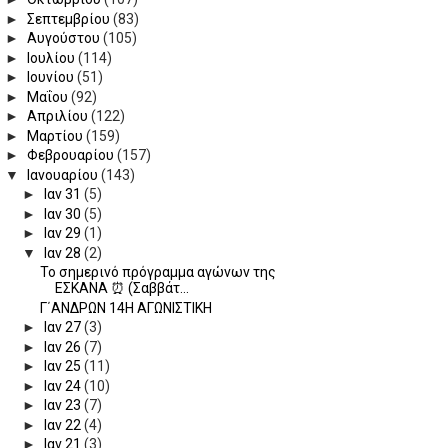
►
Σεπτεμβρίου
(83)
►
Αυγούστου
(105)
►
Ιουλίου
(114)
►
Ιουνίου
(51)
►
Μαΐου
(92)
►
Απριλίου
(122)
►
Μαρτίου
(159)
►
Φεβρουαρίου
(157)
▼
Ιανουαρίου
(143)
►
Ιαν 31
(5)
►
Ιαν 30
(5)
►
Ιαν 29
(1)
▼
Ιαν 28
(2)
Το σημερινό πρόγραμμα αγώνων της
ΕΣΚΑΝΑ ⏰ (Σαββάτ...
Γ΄ΑΝΔΡΩΝ 14Η ΑΓΩΝΙΣΤΙΚΗ
►
Ιαν 27
(3)
►
Ιαν 26
(7)
►
Ιαν 25
(11)
►
Ιαν 24
(10)
►
Ιαν 23
(7)
►
Ιαν 22
(4)
►
Ιαν 21
(3)