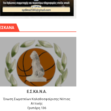
γίου Δημητρίου την Κυριακή 14.6.26
ΕΣΚΑΝΑ
αγώνα)
 τον Προφήτη Ηλία 78-74 στα Καμίνια
Ε.Σ.ΚΑ.Ν.Α.
Ένωση Σωματείων Καλαθοσφαίρισης Νότιας
Αττικής
Γρυπάρη 136