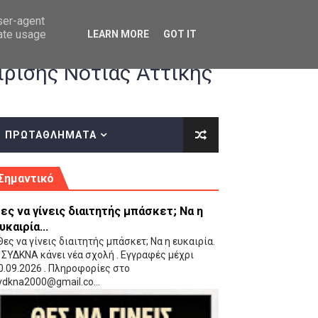
user-agent
rate usage
LEARN MORE
GOT IT
ρισης Νότιας Αττικής
ΠΡΩΤΑΘΛΗΜΑΤΑ
κές οδηγίες επί του ΚΑΝΟΝΙΣΜΟΥ ΕΓΓΡΑΦΩΝ-ΜΕΤΑΓΡΑΦΩΝ ΤΗΣ ΕΟΚ
Σημαντικό
ες να γίνεις διαιτητής μπάσκετ; Να η
υκαιρία...
ες να γίνεις διαιτητής μπάσκετ; Να η ευκαιρία.
 ΣΥΔΚΝΑ κάνει νέα σχολή . Εγγραφές μέχρι
0.09.2026 . Πληροφορίες στο
 Παίδων (VIDEO)
ydkna2000@gmail.co...
Ρέντη