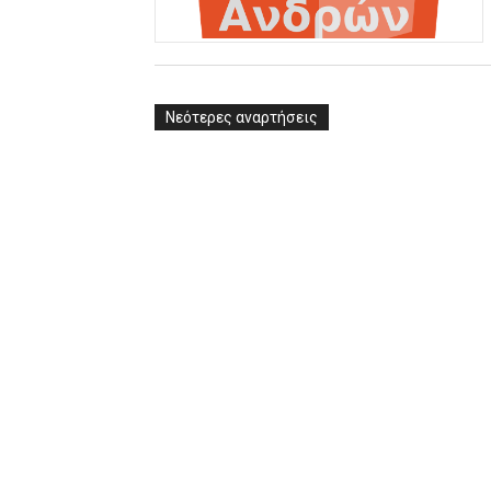
ΧΡΟΝΙΑ ΠΟΛΛΑ ΣΤΟ ΕΛΛΗΝΙΚΟ
Ο δρόμος για τον 29ο τελικ
Νεότερες αναρτήσεις
U21: Τεράστια πρόκριση για 
Γ΄ανδρών play offs : "Σκληρό
Play off B εφήβων Β φάση Στ