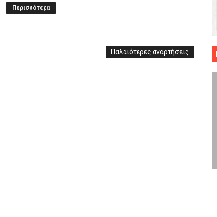
Περισσότερα
 ΜΠΑΣΚΕΤ : 39Η ΕΠΕΤΕΙΟΣ ΑΠΟ ΤΟ ΕΠΟΣ ΤΟΥ 1987
ό κυπέλλου ανδρών ΕΣΚΑΝΑ Μανδραϊκός Προοδευτική στο νέο κλ. Α
Παλαιότερες αναρτήσεις
τον Πανελευσινιακό στον τελικό αύριο με Αρετσού (το video του 
" καρύδι η Φιλία Περάματος έφερε την σειρά στα ίσια (1-1) νίκησε
ο f4 ΑΕ Ρέντη, Πέρα , Ερμής Αργυρ. και Δραπετσώνα