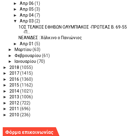
►
Απρ 06
(1)
►
Απρ 05
(3)
►
Απρ 04
(7)
▼
Απρ 03
(2)
1ΟΣ ΤΕΛΙΚΟΣ ΕΦΗΒΩΝ ΟΛΥΜΠΙΑΚΟΣ -ΠΡΩΤΕΑΣ Β. 69-55
-Π...
ΝΕΑΝΙΔΕΣ : Χάλκινο ο Πανιώνιος
►
Απρ 01
(5)
►
Μαρτίου
(63)
►
Φεβρουαρίου
(61)
►
Ιανουαρίου
(70)
►
2018
(1055)
►
2017
(1415)
►
2016
(1360)
►
2015
(1162)
►
2014
(1021)
►
2013
(1006)
►
2012
(722)
►
2011
(696)
►
2010
(236)
Φόρμα επικοινωνίας