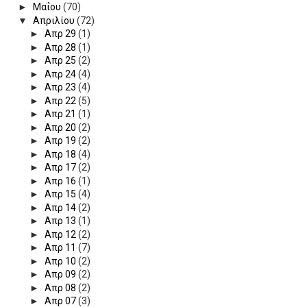
►
Μαΐου
(70)
▼
Απριλίου
(72)
►
Απρ 29
(1)
►
Απρ 28
(1)
►
Απρ 25
(2)
►
Απρ 24
(4)
►
Απρ 23
(4)
►
Απρ 22
(5)
►
Απρ 21
(1)
►
Απρ 20
(2)
►
Απρ 19
(2)
►
Απρ 18
(4)
►
Απρ 17
(2)
►
Απρ 16
(1)
►
Απρ 15
(4)
►
Απρ 14
(2)
►
Απρ 13
(1)
►
Απρ 12
(2)
►
Απρ 11
(7)
►
Απρ 10
(2)
►
Απρ 09
(2)
►
Απρ 08
(2)
►
Απρ 07
(3)