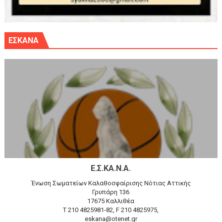
ΕΣΚΑΝΑ
Ε.Σ.ΚΑ.Ν.Α.
Ένωση Σωματείων Καλαθοσφαίρισης Νότιας Αττικής
Γρυπάρη 136
17675 Καλλιθέα
T 210 4825981-82, F 210 4825975,
eskana@otenet.gr