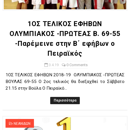
ΧΡΟΝΙΑ ΠΟΛΛΑ ΣΤΟ ΕΛΛΗΝΙΚΟ ΜΠΑΣΚΕΤ : 39Η ΕΠΕΤΕΙΟΣ ΑΠΟ 
Ο δρόμος για τον 29ο τελικό κυπέλλου ανδρών ΕΣΚΑΝΑ Μανδρα
1ΟΣ ΤΕΛΙΚΟΣ ΕΦΗΒΩΝ
ΟΛΥΜΠΙΑΚΟΣ -ΠΡΩΤΕΑΣ Β. 69-55
U21: Τεράστια πρόκριση για τον Πανελευσινιακό στον τελικό 
-Παρέμεινε στην Β΄ εφήβων ο
Γ΄ανδρών play offs : "Σκληρό" καρύδι η Φιλία Περάματος έφερε
Πειραϊκός
Play off B εφήβων Β φάση Στο f4 ΑΕ Ρέντη, Πέρα , Ερμής Αργυ
3.4.19
0 Comments
1ΟΣ ΤΕΛΙΚΟΣ ΕΦΗΒΩΝ 2018-19 ΟΛΥΜΠΙΑΚΟΣ -ΠΡΩΤΕΑΣ
ΒΟΥΛΑΣ 69-55 Ο 2ος τελικός θα διεξαχθεί το Σάββατο
21.15 στην Βούλα Ο Πειραϊκό...
Περισσότερα
ΝΕΑΝΙΔΩΝ