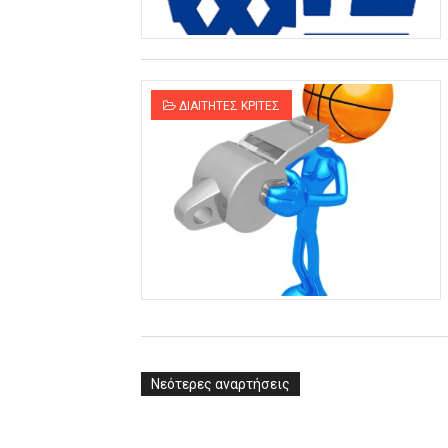
ΧΡΟΝΙΑ ΠΟΛΛΑ ΣΤΟ ΕΛΛΗΝΙΚΟ
Ο δρόμος για τον 29ο τελικ
ΔΙΑΙΤΗΤΕΣ ΚΡΙΤΕΣ
U21: Τεράστια πρόκριση για 
Γ΄ανδρών play offs : "Σκληρό
Play off B εφήβων Β φάση Στ
Νεότερες αναρτήσεις