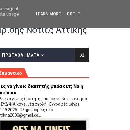
user-agent
rate usage
LEARN MORE
GOT IT
ρισης Νότιας Αττικής
ΠΡΩΤΑΘΛΗΜΑΤΑ
κές οδηγίες επί του ΚΑΝΟΝΙΣΜΟΥ ΕΓΓΡΑΦΩΝ-ΜΕΤΑΓΡΑΦΩΝ ΤΗΣ ΕΟΚ
Σημαντικό
ες να γίνεις διαιτητής μπάσκετ; Να η
υκαιρία...
ες να γίνεις διαιτητής μπάσκετ; Να η ευκαιρία.
 ΣΥΔΚΝΑ κάνει νέα σχολή . Εγγραφές μέχρι
0.09.2026 . Πληροφορίες στο
 Παίδων (VIDEO)
ydkna2000@gmail.co...
Ρέντη