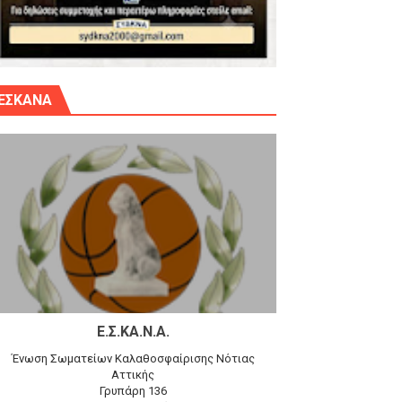
γίου Δημητρίου την Κυριακή 14.6.26
ΕΣΚΑΝΑ
αγώνα)
 τον Προφήτη Ηλία 78-74 στα Καμίνια
Ε.Σ.ΚΑ.Ν.Α.
Ένωση Σωματείων Καλαθοσφαίρισης Νότιας
Αττικής
Γρυπάρη 136