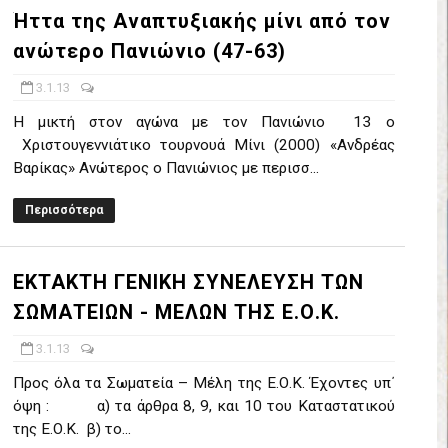
Ήττα της Αναπτυξιακής μίνι από τον
έρα 71-56 την Δραπετσώνα στον μικρό τελικό
ανώτερο Πανιώνιο (47-63)
νδραϊκός 83-72 τον Εθνικό Λαγυνών
3.1.13
ΔΟΥ ΣΤΗΝ NL 2 : ΑΥΡΙΟ ΚΥΡΙΑΚΗ 21.06.26 ΣΤΟ ΕΑΚ ΒΟΛΟΥ ΜΑΝΔΡΑ
Η μικτή στον αγώνα με τον Πανιώνιο 13 ο
Χριστουγεννιάτικο τουρνουά Μίνι (2000) «Ανδρέας
 ο Ρέντης στον τελικό 104-77 την Δραπετσώνα επανήλθε στην Α΄ ε
Βαρίκας» Ανώτερος ο Πανιώνιος με περισσ...
ΚΟΙ ΣΗΜΕΡΑ ΑΕ ΡΕΝΤΗ ΔΡΑΠΕΤΣΩΝΑ ΔΑΣ (19.30) & ΕΡΜΗΣ ΑΡΓΥΡΟΥΠ
Περισσότερα
ο Προφήτης Ηλίας 77-73 μέσα στο Πέραμα την Φιλία
ΕΚΤΑΚΤΗ ΓΕΝΙΚΗ ΣΥΝΕΛΕΥΣΗ ΤΩΝ
η των γραφείων της ΕΣΚΑΝΑ στον Δήμο Νίκαιας/Ρέντη
ΣΩΜΑΤΕΙΩΝ - ΜΕΛΩΝ ΤΗΣ Ε.Ο.Κ.
ελικό με Αρετσού ο Πανελευσινιακός 55-67 (video της αναμέτρηση
3.1.13
Προς όλα τα Σωματεία – Μέλη της Ε.Ο.Κ. Έχοντες υπ΄
Δημητρίου τιμήθηκε από το ΔΣ της ΕΣΚΑΝΑ για την κατάκτηση του
όψη : α) τα άρθρα 8, 9, και 10 του Καταστατικού
της Ε.Ο.Κ. β) το...
χος ο Μανδραϊκός σε ματς θρίλερ με απίστευτη ανατροπή από τ