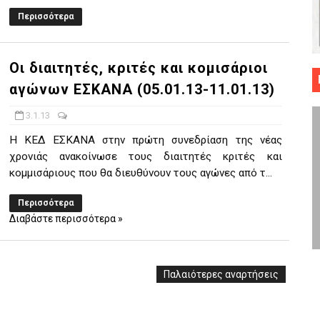
Περισσότερα
 ΜΠΑΣΚΕΤ : 39Η ΕΠΕΤΕΙΟΣ ΑΠΟ ΤΟ ΕΠΟΣ ΤΟΥ 1987
ό κυπέλλου ανδρών ΕΣΚΑΝΑ Μανδραϊκός Προοδευτική στο νέο κλ. Α
Οι διαιτητές, κριτές και κομισάριοι
τον Πανελευσινιακό στον τελικό αύριο με Αρετσού (το video του 
αγώνων ΕΣΚΑΝΑ (05.01.13-11.01.13)
" καρύδι η Φιλία Περάματος έφερε την σειρά στα ίσια (1-1) νίκησε
3.1.13
Η ΚΕΔ ΕΣΚΑΝΑ στην πρώτη συνεδρίαση της νέας
ο f4 ΑΕ Ρέντη, Πέρα , Ερμής Αργυρ. και Δραπετσώνα
χρονιάς ανακοίνωσε τους διαιτητές κριτές και
κομμισάριους που θα διευθύνουν τους αγώνες από τ...
Περισσότερα
Διαβάστε περισσότερα »
Παλαιότερες αναρτήσεις