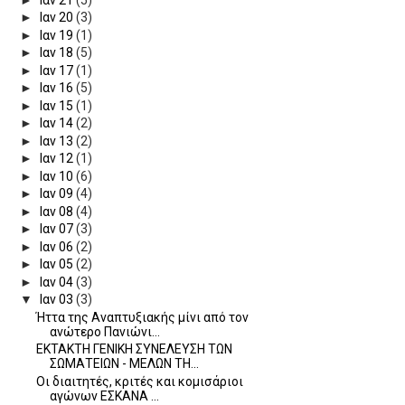
►
Ιαν 20
(3)
►
Ιαν 19
(1)
►
Ιαν 18
(5)
►
Ιαν 17
(1)
►
Ιαν 16
(5)
►
Ιαν 15
(1)
►
Ιαν 14
(2)
►
Ιαν 13
(2)
►
Ιαν 12
(1)
►
Ιαν 10
(6)
►
Ιαν 09
(4)
►
Ιαν 08
(4)
►
Ιαν 07
(3)
►
Ιαν 06
(2)
►
Ιαν 05
(2)
►
Ιαν 04
(3)
▼
Ιαν 03
(3)
Ήττα της Αναπτυξιακής μίνι από τον
ανώτερο Πανιώνι...
ΕΚΤΑΚΤΗ ΓΕΝΙΚΗ ΣΥΝΕΛΕΥΣΗ ΤΩΝ
ΣΩΜΑΤΕΙΩΝ - ΜΕΛΩΝ ΤΗ...
Οι διαιτητές, κριτές και κομισάριοι
αγώνων ΕΣΚΑΝΑ ...