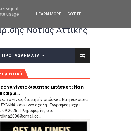
user-agent
rate usage
LEARN MORE
GOT IT
ρισης Νότιας Αττικής
ΠΡΩΤΑΘΛΗΜΑΤΑ
κές οδηγίες επί του ΚΑΝΟΝΙΣΜΟΥ ΕΓΓΡΑΦΩΝ-ΜΕΤΑΓΡΑΦΩΝ ΤΗΣ ΕΟΚ
Σημαντικό
ες να γίνεις διαιτητής μπάσκετ; Να η
υκαιρία...
ες να γίνεις διαιτητής μπάσκετ; Να η ευκαιρία.
 ΣΥΔΚΝΑ κάνει νέα σχολή . Εγγραφές μέχρι
0.09.2026 . Πληροφορίες στο
 Παίδων (VIDEO)
ydkna2000@gmail.co...
Ρέντη