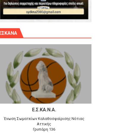
γίου Δημητρίου την Κυριακή 14.6.26
ΕΣΚΑΝΑ
αγώνα)
 τον Προφήτη Ηλία 78-74 στα Καμίνια
Ε.Σ.ΚΑ.Ν.Α.
Ένωση Σωματείων Καλαθοσφαίρισης Νότιας
Αττικής
Γρυπάρη 136