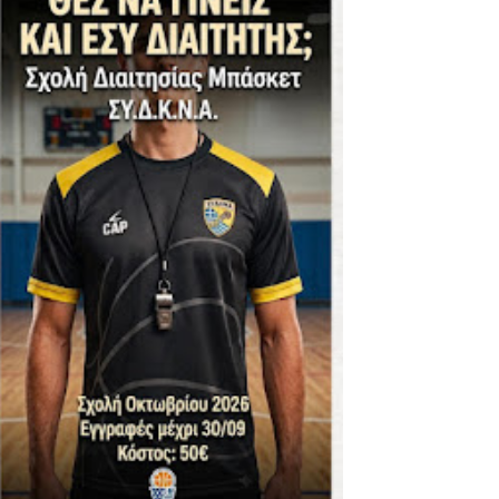
ΪΚΟΣ -ΕΘΝΙΚΟΣ ΛΑΓΥΝΩΝ
φήβων - Στον τελικό με Ερμή Αργ. νίκησε 72-54 το Πέρα
. -ΠΕΡΑ (21.30)
ς)
 τιτλου στην Ένωση
ο -20 77-69 την φοβερή Προοδευτική