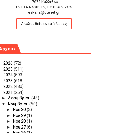
17675 Καλλιθέα
T 210 4825981-82, F 210 4825975,
eskana@otenet.gr
Ακολουθείστε τα Νέα μας
Αρχείο
►
2026
(72)
►
2025
(511)
►
2024
(593)
►
2023
(618)
►
2022
(480)
▼
2021
(264)
►
Δεκεμβρίου
(48)
▼
Νοεμβρίου
(50)
►
Νοε 30
(2)
►
Νοε 29
(1)
►
Νοε 28
(1)
►
Νοε 27
(6)
►
Νοε 26
(1)