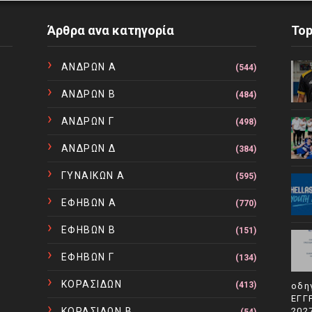
Άρθρα ανα κατηγορία
To
ΑΝΔΡΩΝ Α
(544)
ΑΝΔΡΩΝ Β
(484)
ΑΝΔΡΩΝ Γ
(498)
ΑΝΔΡΩΝ Δ
(384)
ΓΥΝΑΙΚΩΝ Α
(595)
ΕΦΗΒΩΝ Α
(770)
ΕΦΗΒΩΝ Β
(151)
ΕΦΗΒΩΝ Γ
(134)
ΚΟΡΑΣΙΔΩΝ
(413)
οδη
ΕΓΓ
ΚΟΡΑΣΙΔΩΝ Β
202
(54)