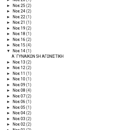
►
Νοε 25
(2)
►
Νοε 24
(2)
►
Νοε 22
(1)
►
Νοε 21
(1)
►
Νοε 19
(2)
►
Νοε 18
(1)
►
Νοε 16
(2)
►
Νοε 15
(4)
▼
Νοε 14
(1)
Α΄ ΓΥΝΑΙΚΩΝ 5Η ΑΓΩΝΙΣΤΙΚΗ
►
Νοε 13
(2)
►
Νοε 12
(2)
►
Νοε 11
(1)
►
Νοε 10
(1)
►
Νοε 09
(1)
►
Νοε 08
(4)
►
Νοε 07
(2)
►
Νοε 06
(1)
►
Νοε 05
(1)
►
Νοε 04
(2)
►
Νοε 03
(2)
►
Νοε 02
(2)
►
Νοε 01
(2)