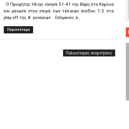
Ο Προφήτης Ηλίας νίκησε 51-41 την Βάρη στα Καμίνια
 ΜΠΑΣΚΕΤ : 39Η ΕΠΕΤΕΙΟΣ ΑΠΟ ΤΟ ΕΠΟΣ ΤΟΥ 1987
και μείωσε στην σειρά των τελικών ανόδου 1-2 στα
play off της Α΄ γυναικών . Επόμενος α...
ό κυπέλλου ανδρών ΕΣΚΑΝΑ Μανδραϊκός Προοδευτική στο νέο κλ. Α
Περισσότερα
τον Πανελευσινιακό στον τελικό αύριο με Αρετσού (το video του 
" καρύδι η Φιλία Περάματος έφερε την σειρά στα ίσια (1-1) νίκησε
Παλαιότερες αναρτήσεις
ο f4 ΑΕ Ρέντη, Πέρα , Ερμής Αργυρ. και Δραπετσώνα