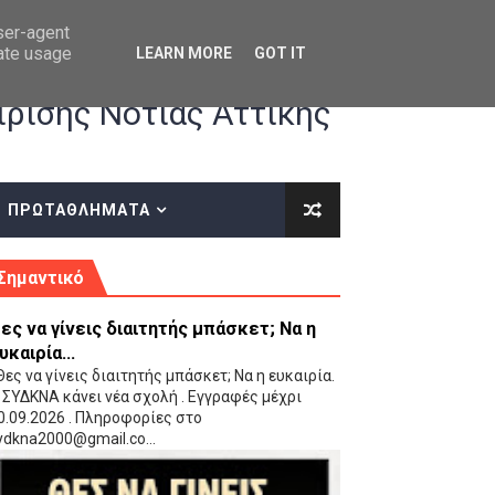
user-agent
rate usage
LEARN MORE
GOT IT
ρισης Νότιας Αττικής
ΠΡΩΤΑΘΛΗΜΑΤΑ
κές οδηγίες επί του ΚΑΝΟΝΙΣΜΟΥ ΕΓΓΡΑΦΩΝ-ΜΕΤΑΓΡΑΦΩΝ ΤΗΣ ΕΟΚ
Σημαντικό
ες να γίνεις διαιτητής μπάσκετ; Να η
υκαιρία...
ες να γίνεις διαιτητής μπάσκετ; Να η ευκαιρία.
 ΣΥΔΚΝΑ κάνει νέα σχολή . Εγγραφές μέχρι
0.09.2026 . Πληροφορίες στο
 Παίδων (VIDEO)
ydkna2000@gmail.co...
Ρέντη