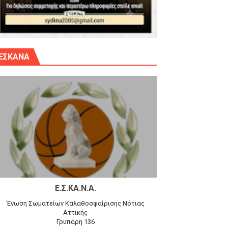
γίου Δημητρίου την Κυριακή 14.6.26
ΕΣΚΑΝΑ
αγώνα)
 τον Προφήτη Ηλία 78-74 στα Καμίνια
Ε.Σ.ΚΑ.Ν.Α.
Ένωση Σωματείων Καλαθοσφαίρισης Νότιας
Αττικής
Γρυπάρη 136