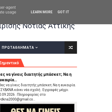
user-agent
rate usage
LEARN MORE
GOT IT
ρισης Νότιας Αττικής
ΠΡΩΤΑΘΛΗΜΑΤΑ
κές οδηγίες επί του ΚΑΝΟΝΙΣΜΟΥ ΕΓΓΡΑΦΩΝ-ΜΕΤΑΓΡΑΦΩΝ ΤΗΣ ΕΟΚ
Σημαντικό
ες να γίνεις διαιτητής μπάσκετ; Να η
υκαιρία...
ες να γίνεις διαιτητής μπάσκετ; Να η ευκαιρία.
 ΣΥΔΚΝΑ κάνει νέα σχολή . Εγγραφές μέχρι
0.09.2026 . Πληροφορίες στο
 Παίδων (VIDEO)
ydkna2000@gmail.co...
Ρέντη