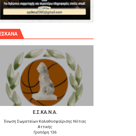
γίου Δημητρίου την Κυριακή 14.6.26
ΕΣΚΑΝΑ
αγώνα)
 τον Προφήτη Ηλία 78-74 στα Καμίνια
Ε.Σ.ΚΑ.Ν.Α.
Ένωση Σωματείων Καλαθοσφαίρισης Νότιας
Αττικής
Γρυπάρη 136