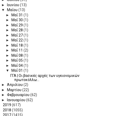
►
Ιουνίου
(13)
▼
Μαΐου
(13)
►
Μαΐ 31
(1)
►
Μαΐ 30
(1)
►
Μαΐ 29
(1)
►
Μαΐ 28
(1)
►
Μαΐ 27
(1)
►
Μαΐ 22
(1)
►
Μαΐ 18
(1)
►
Μαΐ 11
(2)
►
Μαΐ 08
(1)
►
Μαΐ 05
(1)
►
Μαΐ 04
(1)
▼
Μαΐ 01
(1)
ΓΓΑ | Οι βασικές αρχές των υγειονομικών
πρωτοκόλλω...
►
Απριλίου
(2)
►
Μαρτίου
(22)
►
Φεβρουαρίου
(62)
►
Ιανουαρίου
(62)
►
2019
(617)
►
2018
(1055)
►
2017
(1415)