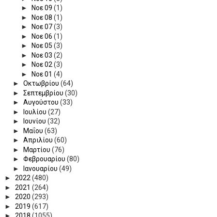
►
Νοε 09
(1)
►
Νοε 08
(1)
►
Νοε 07
(3)
►
Νοε 06
(1)
►
Νοε 05
(3)
►
Νοε 03
(2)
►
Νοε 02
(3)
►
Νοε 01
(4)
►
Οκτωβρίου
(64)
►
Σεπτεμβρίου
(30)
►
Αυγούστου
(33)
►
Ιουλίου
(27)
►
Ιουνίου
(32)
►
Μαΐου
(63)
►
Απριλίου
(60)
►
Μαρτίου
(76)
►
Φεβρουαρίου
(80)
►
Ιανουαρίου
(49)
►
2022
(480)
►
2021
(264)
►
2020
(293)
►
2019
(617)
►
2018
(1055)