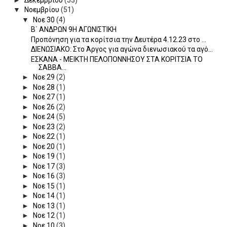
▼
Νοεμβρίου
(51)
▼
Νοε 30
(4)
Β΄ ΑΝΔΡΩΝ 9Η ΑΓΩΝΙΣΤΙΚΗ
Προπόνηση για τα κορίτσια την Δευτέρα 4.12.23 στο ...
ΔΙΕΝΩΣΙΑΚΟ: Στο Άργος για αγώνα διενωσιακού τα αγό...
ΕΣΚΑΝΑ - ΜΕΙΚΤΗ ΠΕΛΟΠΟΝΝΗΣΟΥ ΣΤΑ ΚΟΡΙΤΣΙΑ ΤΟ
ΣΑΒΒΑ...
►
Νοε 29
(2)
►
Νοε 28
(1)
►
Νοε 27
(1)
►
Νοε 26
(2)
►
Νοε 24
(5)
►
Νοε 23
(2)
►
Νοε 22
(1)
►
Νοε 20
(1)
►
Νοε 19
(1)
►
Νοε 17
(3)
►
Νοε 16
(3)
►
Νοε 15
(1)
►
Νοε 14
(1)
►
Νοε 13
(1)
►
Νοε 12
(1)
►
Νοε 10
(3)