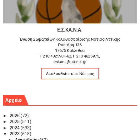
Ε.Σ.ΚΑ.Ν.Α.
Ένωση Σωματείων Καλαθοσφαίρισης Νότιας Αττικής
Γρυπάρη 136
17675 Καλλιθέα
T 210 4825981-82, F 210 4825975,
eskana@otenet.gr
Ακολουθείστε τα Νέα μας
Αρχείο
►
2026
(72)
►
2025
(511)
►
2024
(593)
▼
2023
(618)
►
Δεκεμβρίου
(53)