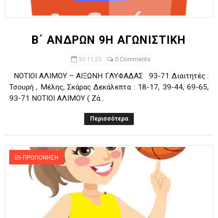
ΧΡΟΝΙΑ ΠΟΛΛΑ ΣΤΟ ΕΛΛΗΝΙΚΟ ΜΠΑΣΚΕΤ : 39Η ΕΠΕΤΕΙΟΣ ΑΠΟ 
Ο δρόμος για τον 29ο τελικό κυπέλλου ανδρών ΕΣΚΑΝΑ Μανδρα
Β΄ ΑΝΔΡΩΝ 9Η ΑΓΩΝΙΣΤΙΚΗ
U21: Τεράστια πρόκριση για τον Πανελευσινιακό στον τελικό 
30.11.23
0 Comments
ΝΟΤΙΟΙ ΑΛΙΜΟΥ – ΑΙΞΩΝΗ ΓΛΥΦΑΔΑΣ 93-71 Διαιτητές :
Γ΄ανδρών play offs : "Σκληρό" καρύδι η Φιλία Περάματος έφερε
Τσουρή , Μέλης, Σκάρας Δεκάλεπτα : 18-17, 39-44, 69-65,
93-71 ΝΟΤΙΟΙ ΑΛΙΜΟΥ ( Ζά...
Play off B εφήβων Β φάση Στο f4 ΑΕ Ρέντη, Πέρα , Ερμής Αργυ
Περισσότερα
ΠΡΟΠΟΝΗΣΗ