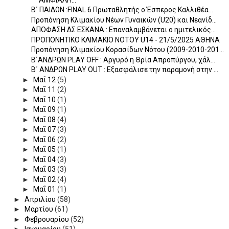
Β΄ ΠΑΙΔΩΝ :FINAL 6 Πρωταθλητής ο Έσπερος Καλλιθέα...
Προπόνηση Κλιμακίου Νέων Γυναικών (U20) και Νεανίδ...
ΑΠΟΦΑΣΗ ΔΣ ΕΣΚΑΝΑ : Επαναλαμβάνεται ο ημιτελικός...
ΠΡΟΠΟΝΗΤΙΚΟ ΚΛΙΜΑΚΙΟ ΝΟΤΟΥ U14 - 21/5/2025 ΑΘΗΝΑ
Προπόνηση Κλιμακίου Κορασίδων Νότου (2009-2010-201...
Β΄ΑΝΔΡΩΝ PLAY OFF : Αργυρό η Θρία Απροπύργου, χάλ...
Β΄ ΑΝΔΡΩΝ PLAY OUT : Εξασφάλισε την παραμονή στην ...
►
Μαΐ 12
(5)
►
Μαΐ 11
(2)
►
Μαΐ 10
(1)
►
Μαΐ 09
(1)
►
Μαΐ 08
(4)
►
Μαΐ 07
(3)
►
Μαΐ 06
(2)
►
Μαΐ 05
(1)
►
Μαΐ 04
(3)
►
Μαΐ 03
(3)
►
Μαΐ 02
(4)
►
Μαΐ 01
(1)
►
Απριλίου
(58)
►
Μαρτίου
(61)
►
Φεβρουαρίου
(52)