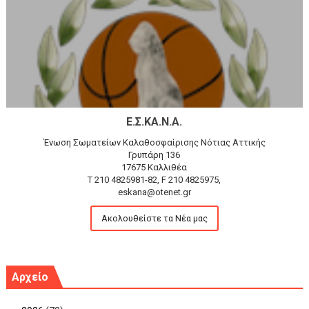
Ε.Σ.ΚΑ.Ν.Α.
Ένωση Σωματείων Καλαθοσφαίρισης Νότιας Αττικής
Γρυπάρη 136
17675 Καλλιθέα
T 210 4825981-82, F 210 4825975,
eskana@otenet.gr
Ακολουθείστε τα Νέα μας
Αρχείο