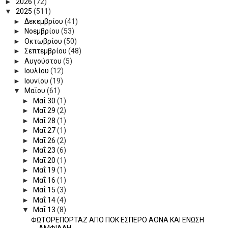
►
2026
(72)
▼
2025
(511)
►
Δεκεμβρίου
(41)
►
Νοεμβρίου
(53)
►
Οκτωβρίου
(50)
►
Σεπτεμβρίου
(48)
►
Αυγούστου
(5)
►
Ιουλίου
(12)
►
Ιουνίου
(19)
▼
Μαΐου
(61)
►
Μαΐ 30
(1)
►
Μαΐ 29
(2)
►
Μαΐ 28
(1)
►
Μαΐ 27
(1)
►
Μαΐ 26
(2)
►
Μαΐ 23
(6)
►
Μαΐ 20
(1)
►
Μαΐ 19
(1)
►
Μαΐ 16
(1)
►
Μαΐ 15
(3)
►
Μαΐ 14
(4)
▼
Μαΐ 13
(8)
ΦΩΤΟΡΕΠΟΡΤΑΖ ΑΠΟ ΠΟΚ ΕΣΠΕΡΟ ΑΟΝΑ ΚΑΙ ΕΝΩΣΗ
ΑΜΦΙΑΛΗ...