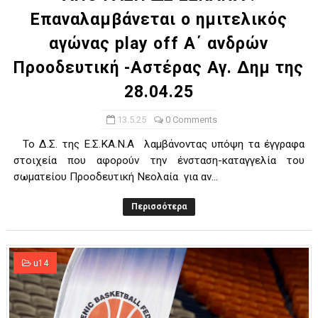
Επαναλαμβάνεται ο ημιτελικός
αγώνας play off Α΄ ανδρών
Προοδευτική -Αστέρας Αγ. Δημ της
28.04.25
13.5.25
0 Comments
Το Δ.Σ. της Ε.Σ.ΚΑ.Ν.Α λαμβάνοντας υπόψη τα έγγραφα
στοιχεία που αφορούν την ένσταση-καταγγελία του
σωματείου Προοδευτική Νεολαία για αν...
Περισσότερα
u14