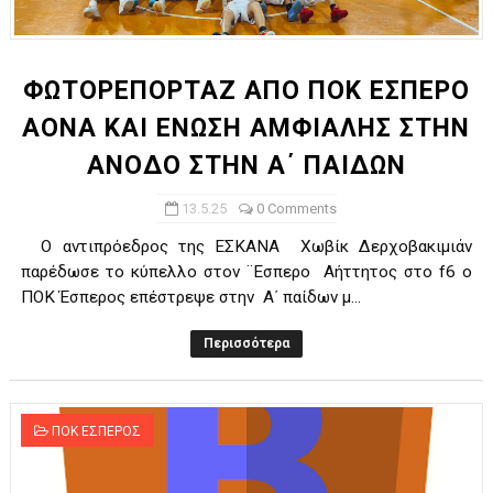
ΧΡΟΝΙΑ ΠΟΛΛΑ ΣΤΟ ΕΛΛΗΝΙΚΟ ΜΠΑΣΚΕΤ : 39Η ΕΠΕΤΕΙΟΣ ΑΠΟ 
Ο δρόμος για τον 29ο τελικό κυπέλλου ανδρών ΕΣΚΑΝΑ Μανδρα
ΦΩΤΟΡΕΠΟΡΤΑΖ ΑΠΟ ΠΟΚ ΕΣΠΕΡΟ
ΑΟΝΑ ΚΑΙ ΕΝΩΣΗ ΑΜΦΙΑΛΗΣ ΣΤΗΝ
U21: Τεράστια πρόκριση για τον Πανελευσινιακό στον τελικό 
ΑΝΟΔΟ ΣΤΗΝ Α΄ ΠΑΙΔΩΝ
Γ΄ανδρών play offs : "Σκληρό" καρύδι η Φιλία Περάματος έφερε
13.5.25
0 Comments
Play off B εφήβων Β φάση Στο f4 ΑΕ Ρέντη, Πέρα , Ερμής Αργυ
Ο αντιπρόεδρος της ΕΣΚΑΝΑ Χωβίκ Δερχοβακιμιάν
παρέδωσε το κύπελλο στον ¨Εσπερο Αήττητος στο f6 o
ΠΟΚ Έσπερος επέστρεψε στην Α΄ παίδων μ...
Περισσότερα
ΠΟΚ ΕΣΠΕΡΟΣ