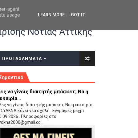
user-agent
rate usage
LEARN MORE
GOT IT
ρισης Νότιας Αττικής
ΠΡΩΤΑΘΛΗΜΑΤΑ
κές οδηγίες επί του ΚΑΝΟΝΙΣΜΟΥ ΕΓΓΡΑΦΩΝ-ΜΕΤΑΓΡΑΦΩΝ ΤΗΣ ΕΟΚ
Σημαντικό
ες να γίνεις διαιτητής μπάσκετ; Να η
υκαιρία...
ες να γίνεις διαιτητής μπάσκετ; Να η ευκαιρία.
 ΣΥΔΚΝΑ κάνει νέα σχολή . Εγγραφές μέχρι
0.09.2026 . Πληροφορίες στο
 Παίδων (VIDEO)
ydkna2000@gmail.co...
Ρέντη