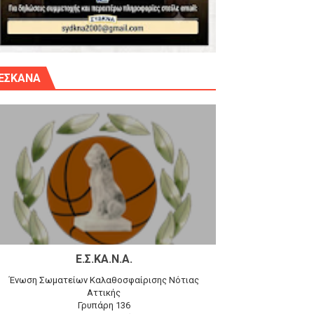
γίου Δημητρίου την Κυριακή 14.6.26
ΕΣΚΑΝΑ
αγώνα)
 τον Προφήτη Ηλία 78-74 στα Καμίνια
Ε.Σ.ΚΑ.Ν.Α.
Ένωση Σωματείων Καλαθοσφαίρισης Νότιας
Αττικής
Γρυπάρη 136