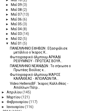
►
Μαΐ 09
(3)
►
Μαΐ 08
(2)
►
Μαΐ 07
(13)
►
Μαΐ 06
(6)
►
Μαΐ 05
(3)
►
Μαΐ 04
(8)
►
Μαΐ 03
(14)
►
Μαΐ 02
(5)
▼
Μαΐ 01
(5)
ΠΑΝΕΛΛΗΝΙΟ ΕΦΗΒΩΝ : Εξασφάλισε
μετάλλιο ο Ίκαρος Κ...
Φωτογραφικό άλμπουμ ΑΡΚΑΔΙ
ΡΕΘΥΜΝΟΥ - ΠΡΩΤΕΑΣ ΒΟΥΛ...
ΠΑΝΕΛΛΗΝΙΟ ΝΕΑΝΙΔΩΝ : To σήκωσε ο
Πρωτέας Βούλας κ...
Φωτογραφικό άλμπουμ ΙΚΑΡΟΣ
ΚΑΛΛΙΘΕΑΣ - ΑΠΟΛΛΩΝ ΠΑ...
Video HellenicBF : Ίκαρος Καλλιθέας -
Απόλλων Πάτρ...
►
Απριλίου
(145)
►
Μαρτίου
(121)
►
Φεβρουαρίου
(117)
►
Ιανουαρίου
(116)