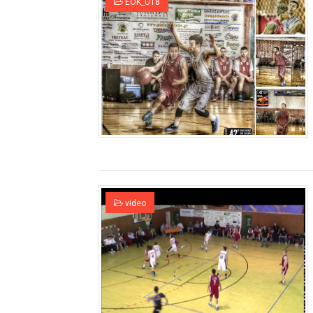
EOK_U18
video