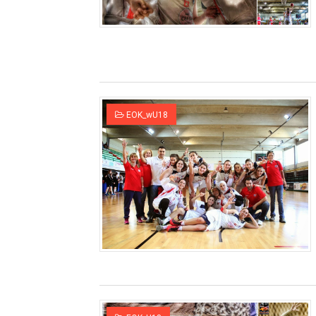
ΧΡΟΝΙΑ ΠΟΛΛΑ ΣΤΟ ΕΛΛΗΝΙΚΟ
Ο δρόμος για τον 29ο τελικ
U21: Τεράστια πρόκριση για 
Γ΄ανδρών play offs : "Σκληρό
EOK_wU18
Play off B εφήβων Β φάση Στ