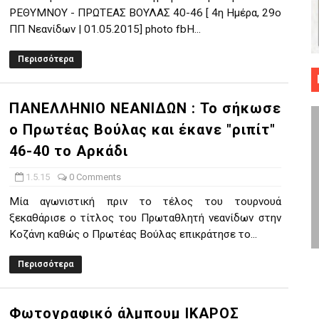
ΡΕΘΥΜΝΟΥ - ΠΡΩΤΕΑΣ ΒΟΥΛΑΣ 40-46 [ 4η Ημέρα, 29ο
 ΜΠΑΣΚΕΤ : 39Η ΕΠΕΤΕΙΟΣ ΑΠΟ ΤΟ ΕΠΟΣ ΤΟΥ 1987
ΠΠ Νεανίδων | 01.05.2015] photo fbH...
ό κυπέλλου ανδρών ΕΣΚΑΝΑ Μανδραϊκός Προοδευτική στο νέο κλ. Α
Περισσότερα
τον Πανελευσινιακό στον τελικό αύριο με Αρετσού (το video του 
ΠΑΝΕΛΛΗΝΙΟ ΝΕΑΝΙΔΩΝ : To σήκωσε
" καρύδι η Φιλία Περάματος έφερε την σειρά στα ίσια (1-1) νίκησε
ο Πρωτέας Βούλας και έκανε "ριπίτ"
ο f4 ΑΕ Ρέντη, Πέρα , Ερμής Αργυρ. και Δραπετσώνα
46-40 το Αρκάδι
1.5.15
0 Comments
Μία αγωνιστική πριν το τέλος του τουρνουά
ξεκαθάρισε ο τίτλος του Πρωταθλητή νεανίδων στην
Κοζάνη καθώς ο Πρωτέας Βούλας επικράτησε το...
Περισσότερα
Φωτογραφικό άλμπουμ ΙΚΑΡΟΣ