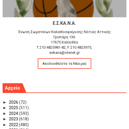
Ε.Σ.ΚΑ.Ν.Α.
Ένωση Σωματείων Καλαθοσφαίρισης Νότιας Αττικής
Γρυπάρη 136
17675 Καλλιθέα
T 210 4825981-82, F 210 4825975,
eskana@otenet.gr
Ακολουθείστε τα Νέα μας
Αρχείο
►
2026
(72)
►
2025
(511)
►
2024
(593)
►
2023
(618)
►
2022
(480)