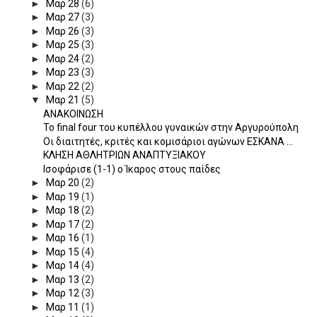
►
Μαρ 28
(6)
►
Μαρ 27
(3)
►
Μαρ 26
(3)
►
Μαρ 25
(3)
►
Μαρ 24
(2)
►
Μαρ 23
(3)
►
Μαρ 22
(2)
▼
Μαρ 21
(5)
ΑΝΑΚΟΙΝΩΣΗ
To final four του κυπέλλου γυναικών στην Αργυρούπολη
Οι διαιτητές, κριτές και κομισάριοι αγώνων ΕΣΚΑΝΑ ...
ΚΛΗΣΗ ΑΘΛΗΤΡΙΩΝ ΑΝΑΠΤΥΞΙΑΚΟΥ
Ισoφάρισε (1-1) ο Ίκαρος στους παίδες
►
Μαρ 20
(2)
►
Μαρ 19
(1)
►
Μαρ 18
(2)
►
Μαρ 17
(2)
►
Μαρ 16
(1)
►
Μαρ 15
(4)
►
Μαρ 14
(4)
►
Μαρ 13
(2)
►
Μαρ 12
(3)
►
Μαρ 11
(1)