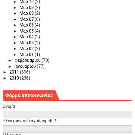
►
Μαρ 10
(2)
►
Μαρ 09
(2)
►
Μαρ 08
(2)
►
Μαρ 07
(6)
►
Μαρ 06
(4)
►
Μαρ 05
(4)
►
Μαρ 04
(2)
►
Μαρ 03
(2)
►
Μαρ 02
(2)
►
Μαρ 01
(1)
►
Φεβρουαρίου
(70)
►
Ιανουαρίου
(77)
►
2011
(696)
►
2010
(236)
Φόρμα επικοινωνίας
Όνομα
Ηλεκτρονικό ταχυδρομείο
*