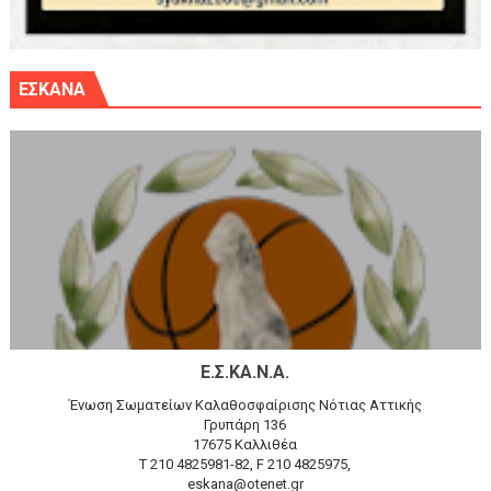
ΕΣΚΑΝΑ
Ε.Σ.ΚΑ.Ν.Α.
Ένωση Σωματείων Καλαθοσφαίρισης Νότιας Αττικής
Γρυπάρη 136
17675 Καλλιθέα
T 210 4825981-82, F 210 4825975,
eskana@otenet.gr