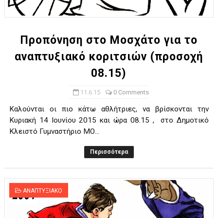
ΧΡΟΝΙΑ ΠΟΛΛΑ ΣΤΟ ΕΛΛΗΝΙΚΟ ΜΠΑΣΚΕΤ : 39Η ΕΠΕΤΕΙΟΣ ΑΠΟ 
Ο δρόμος για τον 29ο τελικό κυπέλλου ανδρών ΕΣΚΑΝΑ Μανδρα
Προπόνηση στο Μοσχάτο για το
αναπτυξιακό κοριτσιών (προσοχή
U21: Τεράστια πρόκριση για τον Πανελευσινιακό στον τελικό 
08.15)
Γ΄ανδρών play offs : "Σκληρό" καρύδι η Φιλία Περάματος έφερε
11.6.15
0 Comments
Play off B εφήβων Β φάση Στο f4 ΑΕ Ρέντη, Πέρα , Ερμής Αργυ
Καλούνται οι πιο κάτω αθλήτριες, να βρίσκονται την
Κυριακή 14 Ιουνίου 2015 και ώρα 08.15 , στο Δημοτικό
Κλειστό Γυμναστήριο ΜΟ...
Περισσότερα
ΑΝΑΠΤΥΞΙΑΚΟ