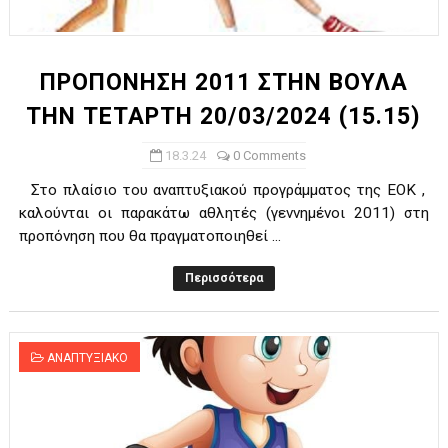
ΧΡΟΝΙΑ ΠΟΛΛΑ ΣΤΟ ΕΛΛΗΝΙΚΟ ΜΠΑΣΚΕΤ : 39Η ΕΠΕΤΕΙΟΣ ΑΠΟ 
Ο δρόμος για τον 29ο τελικό κυπέλλου ανδρών ΕΣΚΑΝΑ Μανδρα
ΠΡΟΠΟΝΗΣΗ 2011 ΣΤΗΝ ΒΟΥΛΑ
ΤΗΝ ΤΕΤΑΡΤΗ 20/03/2024 (15.15)
U21: Τεράστια πρόκριση για τον Πανελευσινιακό στον τελικό 
18.3.24
0 Comments
Γ΄ανδρών play offs : "Σκληρό" καρύδι η Φιλία Περάματος έφερε
Στο πλαίσιο του αναπτυξιακού προγράμματος της ΕΟΚ ,
Play off B εφήβων Β φάση Στο f4 ΑΕ Ρέντη, Πέρα , Ερμής Αργυ
καλούνται οι παρακάτω αθλητές (γεννημένοι 2011) στη
προπόνηση που θα πραγματοποιηθεί ...
Περισσότερα
ΑΝΑΠΤΥΞΙΑΚΟ