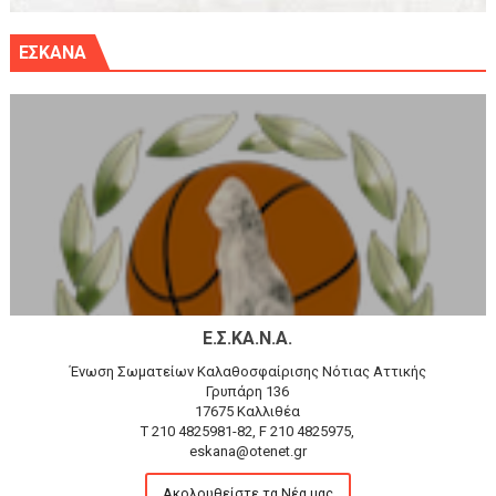
ΕΣΚΑΝΑ
Ε.Σ.ΚΑ.Ν.Α.
Ένωση Σωματείων Καλαθοσφαίρισης Νότιας Αττικής
Γρυπάρη 136
17675 Καλλιθέα
T 210 4825981-82, F 210 4825975,
eskana@otenet.gr
Ακολουθείστε τα Νέα μας