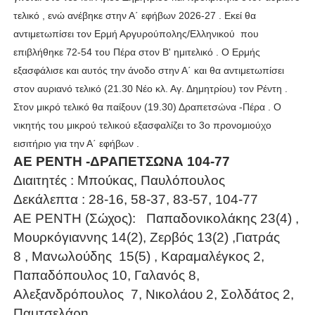
τελικό , ενώ ανέβηκε στην Α΄ εφήβων 2026-27 . Εκεί θα
αντιμετωπίσει τον Ερμή Αργυρούπολης/Ελληνικού
που
επιβλήθηκε 72-54 του Πέρα στον Β' ημιτελικό . Ο Ερμής
εξασφάλισε και αυτός την άνοδο στην Α΄ και θα αντιμετωπίσει
στον αυριανό τελικό (21.30 Νέο κλ. Αγ. Δημητρίου) τον Ρέντη .
Στον μικρό τελικό θα παίξουν (19.30) Δραπετσώνα -Πέρα . Ο
νικητής του μικρού τελικού εξασφαλίζει το 3ο προνομιούχο
εισιτήριο για την Α΄ εφήβων .
ΑΕ ΡΕΝΤΗ -ΔΡΑΠΕΤΣΩΝΑ 104-77
Διαιτητές : Μπούκας, Παυλόπουλος
Δεκάλεπτα : 28-16, 58-37, 83-57, 104-77
ΑΕ ΡΕΝΤΗ (Σώχος): Παπαδονικολάκης 23(4) ,
Μουρκόγιαννης 14(2), Ζερβός 13(2) ,Γιατράς
8
, Μανωλούδης
15(5) , Καραμαλέγκος 2,
Παπαδόπουλος 10, Γαλανός 8,
Αλεξανδρόπουλος
7, Νικολάου 2, Σολδάτος 2,
Παμτσελάρη