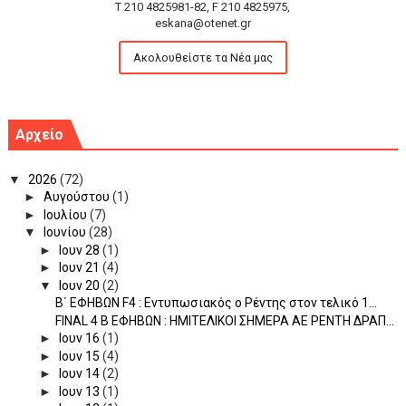
T 210 4825981-82, F 210 4825975,
eskana@otenet.gr
Ακολουθείστε τα Νέα μας
Αρχείο
▼
2026
(72)
►
Αυγούστου
(1)
►
Ιουλίου
(7)
▼
Ιουνίου
(28)
►
Ιουν 28
(1)
►
Ιουν 21
(4)
▼
Ιουν 20
(2)
Β΄ ΕΦΗΒΩΝ F4 : Εντυπωσιακός ο Ρέντης στον τελικό 1...
FINAL 4 B EΦΗΒΩΝ : ΗΜΙΤΕΛΙΚΟΙ ΣΗΜΕΡΑ ΑΕ ΡΕΝΤΗ ΔΡΑΠ...
►
Ιουν 16
(1)
►
Ιουν 15
(4)
►
Ιουν 14
(2)
►
Ιουν 13
(1)