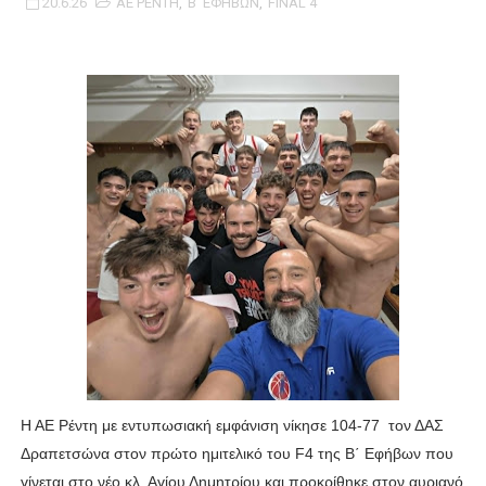
20.6.26
ΑΕ ΡΕΝΤΗ
,
Β΄ ΕΦΗΒΩΝ
,
FINAL 4
ΧΡΟΝΙΑ ΠΟΛΛΑ ΣΤΟ ΕΛΛΗΝΙΚΟ ΜΠΑΣΚΕΤ : 39Η ΕΠΕΤΕΙΟΣ ΑΠΟ 
Ο δρόμος για τον 29ο τελικό κυπέλλου ανδρών ΕΣΚΑΝΑ Μανδρα
U21: Τεράστια πρόκριση για τον Πανελευσινιακό στον τελικό 
Γ΄ανδρών play offs : "Σκληρό" καρύδι η Φιλία Περάματος έφερε
Play off B εφήβων Β φάση Στο f4 ΑΕ Ρέντη, Πέρα , Ερμής Αργυ
Η ΑΕ Ρέντη με εντυπωσιακή εμφάνιση νίκησε 104-77 τον ΔΑΣ
Δραπετσώνα στον πρώτο ημιτελικό του F4 της Β΄ Εφήβων που
γίνεται στο νέο κλ. Αγίου Δημητρίου και προκρίθηκε στον αυριανό