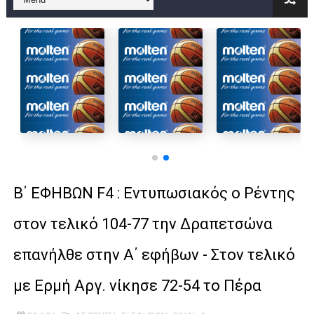
B ΕΦΗΒΩΝ F4 : Χάλκινο το Πέρα 71-56 την Δραπετσώνα στον μ
Στην National League 2 ο Μανδραϊκός 83-72 τον Εθνικό Λαγυν
Live streaming ΜΠΑΡΑΖ ΑΝΟΔΟΥ ΣΤΗΝ NL 2 : ΑΥΡΙΟ ΚΥΡΙΑΚΗ
Β΄ ΕΦΗΒΩΝ F4 : Εντυπωσιακός ο Ρέντης στον τελικό 104-77 τ
FINAL 4 B EΦΗΒΩΝ : ΗΜΙΤΕΛΙΚΟΙ ΣΗΜΕΡΑ ΑΕ ΡΕΝΤΗ ΔΡΑΠΕΤΣΩΝ
Γ ΑΝΔΡΩΝ play off: Ανέβηκε ο Προφήτης Ηλίας 77-73 μέσα στ
Β΄ ΕΦΗΒΩΝ F4 : Εντυπωσιακός ο Ρέντης
Ολοκληρώνεται η μετακόμιση των γραφείων της ΕΣΚΑΝΑ στο
στον τελικό 104-77 την Δραπετσώνα
ΤΕΛΙΚΟΣ U21 : Λύγισε στον τελικό με Αρετσού ο Πανελευσινια
επανήλθε στην Α΄ εφήβων - Στον τελικό
ΚΟΡΑΣΙΔΕΣ : Ο Κρόνος Αγίου Δημητρίου τιμήθηκε από το ΔΣ τ
με Ερμή Αργ. νίκησε 72-54 το Πέρα
TEΛΙΚΟΣ ΚΥΠΕΛΛΟΥ: Κυπελλούχος ο Μανδραϊκός σε ματς θρίλ