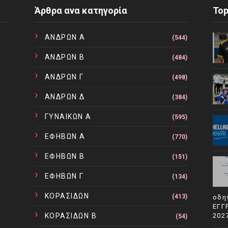
Άρθρα ανα κατηγορία
To
ΑΝΔΡΩΝ Α
(544)
ΑΝΔΡΩΝ Β
(484)
ΑΝΔΡΩΝ Γ
(498)
ΑΝΔΡΩΝ Δ
(384)
ΓΥΝΑΙΚΩΝ Α
(595)
ΕΦΗΒΩΝ Α
(770)
ΕΦΗΒΩΝ Β
(151)
ΕΦΗΒΩΝ Γ
(134)
ΚΟΡΑΣΙΔΩΝ
(413)
οδη
ΕΓΓ
ΚΟΡΑΣΙΔΩΝ Β
202
(54)