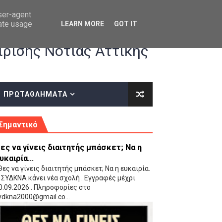
user-agent
rate usage
LEARN MORE
GOT IT
ρισης Νότιας Αττικής
ΠΡΩΤΑΘΛΗΜΑΤΑ
κές οδηγίες επί του ΚΑΝΟΝΙΣΜΟΥ ΕΓΓΡΑΦΩΝ-ΜΕΤΑΓΡΑΦΩΝ ΤΗΣ ΕΟΚ
Σημαντικό
ες να γίνεις διαιτητής μπάσκετ; Να η
υκαιρία...
ες να γίνεις διαιτητής μπάσκετ; Να η ευκαιρία.
 ΣΥΔΚΝΑ κάνει νέα σχολή . Εγγραφές μέχρι
0.09.2026 . Πληροφορίες στο
 Παίδων (VIDEO)
ydkna2000@gmail.co...
Ρέντη