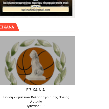
γίου Δημητρίου την Κυριακή 14.6.26
ΕΣΚΑΝΑ
αγώνα)
 τον Προφήτη Ηλία 78-74 στα Καμίνια
Ε.Σ.ΚΑ.Ν.Α.
Ένωση Σωματείων Καλαθοσφαίρισης Νότιας
Αττικής
Γρυπάρη 136